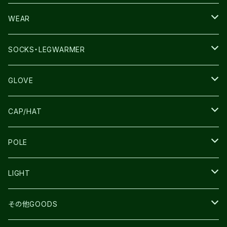
TERREX
THE NORTH FACE
WEAR
THE NORTH FACE
SALOMON
SALOMON
SOCKS・LEGWARMER
SALOMON
ULTIMATE DIRECTION
LA SPORTIVA
DRYMAX
GLOVE
LA SPORTIVA
NNormal
RUN AMOK
ULTIMATE DIRECTIN
SALOMON
CAP/HAT
TECNICA
COMPRESSPORT
NNormal
R×L
ULTIMATE DIRECTION
LA SPORTIVA
POLE
TOPO
ULTRASPIRE
R×L
COMPRESSPORT
MOUNTAIN KING
LIGHT
BEACH WALK
UNWASTED
RUN AMOK
PETZL
その他GOODS