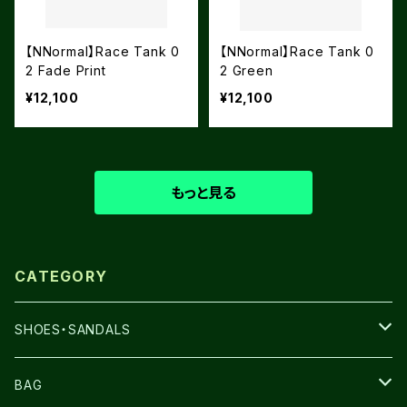
【NNormal】Race Tank 0
【NNormal】Race Tank 0
2 Fade Print
2 Green
¥12,100
¥12,100
もっと見る
CATEGORY
SHOES・SANDALS
NNORMAL
BAG