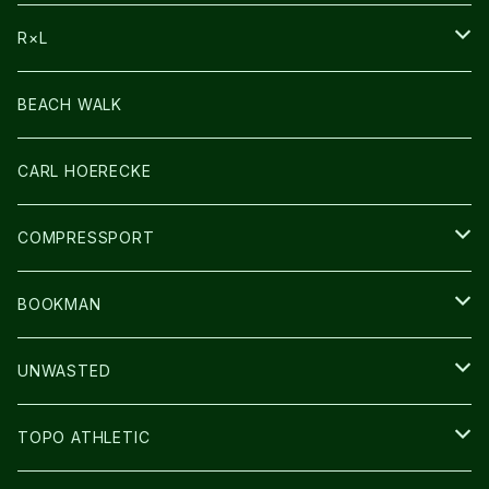
BAG
R×L
LIGHT
SOCKS・LEGWARMER
BEACH WALK
アームカバー
CARL HOERECKE
GLOVE
COMPRESSPORT
CAP/HAT
BOOKMAN
BAG
LIGHT
UNWASTED
GLOVE
TOPO ATHLETIC