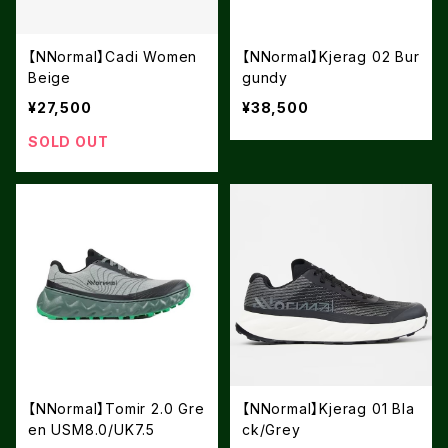
【NNormal】Cadi Women
【NNormal】Kjerag 02 Bur
Beige
gundy
¥27,500
¥38,500
SOLD OUT
【NNormal】Tomir 2.0 Gre
【NNormal】Kjerag 01 Bla
en USM8.0/UK7.5
ck/Grey