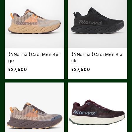
【NNormal】Cadi Men Bei
【NNormal】Cadi Men Bla
ge
ck
¥27,500
¥27,500