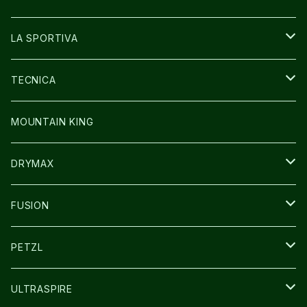
GLOVE
SHOES
LA SPORTIVA
SOCKS
BAG
SHOES
TECNICA
その他GOODS
WEAR
WEAR
SHOES
MOUNTAIN KING
GLOVE
CAP/HAT
DRYMAX
SOCKS
FUSION
その他GOODS
PETZL
HEADLAMP
ULTRASPIRE