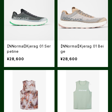
【NNormal】Kjerag 01 Ser
【NNormal】Kjerag 01 Bei
petine
ge
¥28,600
¥28,600