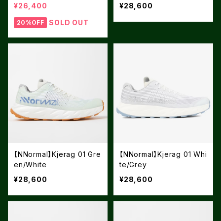
¥26,400
¥28,600
SOLD OUT
20%OFF
【NNormal】Kjerag 01 Gre
【NNormal】Kjerag 01 Whi
en/White
te/Grey
¥28,600
¥28,600