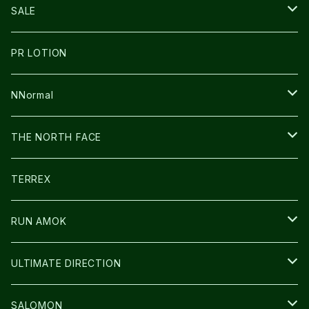
THE NORTH FACE
NNormal
ULTRASPIRE
SNOWFOOT
SALE
BOOKMAN
PR LOTION
SHOES
PR LOTION
FUSION
BAG
NNormal
ULTIMATE DIRECTION
WEAR
SHOES
THE NORTH FACE
CARL HOERECKE
その他GOODS
WEAR
SHOES
TERREX
ICE TRUST
CAP/HAT
WEAR
RUN AMOK
BAG
BAG
WEAR
ULTIMATE DIRECTION
GLOVE
CAP/HAT
BAG
SALOMON