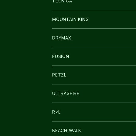
SOCKS
BAG
SHOES
TECNICA
その他GOODS
WEAR
WEAR
SHOES
MOUNTAIN KING
GLOVE
CAP/HAT
DRYMAX
SOCKS
FUSION
その他GOODS
PETZL
HEADLAMP
ULTRASPIRE
BAG
R×L
LIGHT
SOCKS・LEGWARMER
BEACH WALK