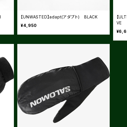
I
【UNWASTED】adapt(アダプト) BLACK
【ULT
VE
¥4,950
¥6,