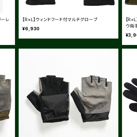
ガーレ
【R×L】ウィンドフード付マルチグローブ
【R×
ウ両手
¥6,930
¥3,