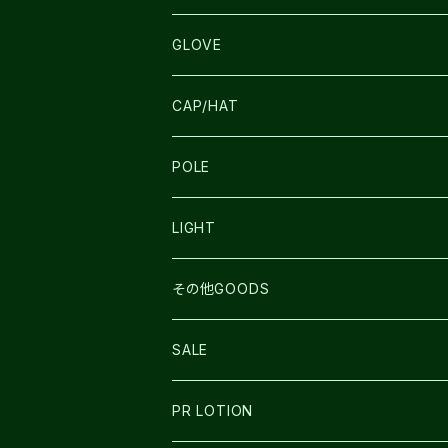
SALOMON
ULTIMATE DIRECTION
LA SPORTIVA
DRYMAX
GLOVE
LA SPORTIVA
NNormal
RUN AMOK
ULTIMATE DIRECTIN
SALOMON
CAP/HAT
TECNICA
COMPRESSPORT
NNormal
R×L
ULTIMATE DIRECTION
LA SPORTIVA
POLE
TOPO
ULTRASPIRE
R×L
COMPRESSPORT
MOUNTAIN KING
LIGHT
BEACH WALK
UNWASTED
RUN AMOK
PETZL
その他GOODS
THE NORTH FACE
NNormal
ULTRASPIRE
SNOWFOOT
SALE
BOOKMAN
PR LOTION
SHOES
PR LOTION