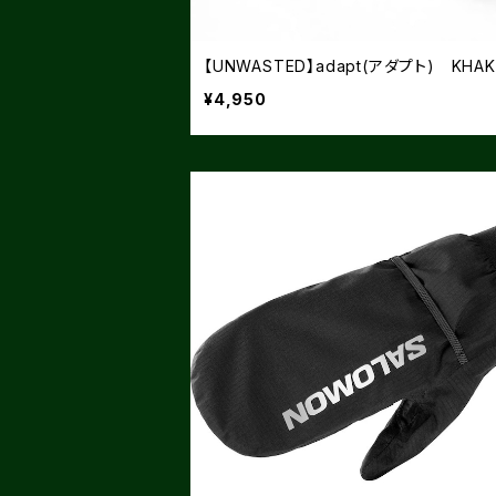
【UNWASTED】adapt(アダプト) KHAK
¥4,950