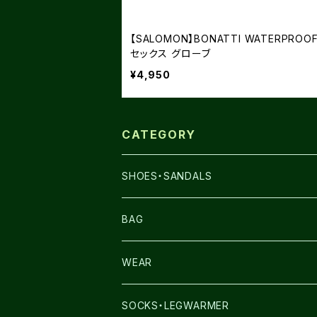
【SALOMON】BONATTI WATERPROO
セックス グローブ
¥4,950
CATEGORY
SHOES・SANDALS
NNORMAL
BAG
TERREX
THE NORTH FACE
WEAR
THE NORTH FACE
SALOMON
SALOMON
SOCKS・LEGWARMER