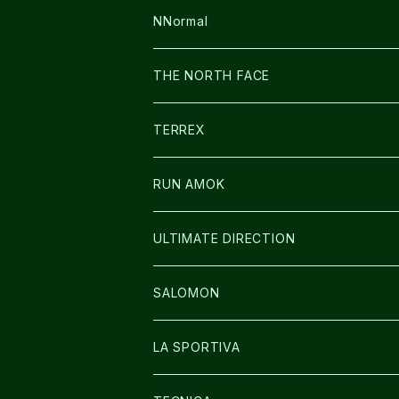
FUSION
BAG
NNormal
ULTIMATE DIRECTION
WEAR
SHOES
THE NORTH FACE
CARL HOERECKE
その他GOODS
WEAR
SHOES
TERREX
ICE TRUST
CAP/HAT
WEAR
RUN AMOK
BAG
BAG
WEAR
ULTIMATE DIRECTION
GLOVE
CAP/HAT
BAG
SALOMON
GLOVE
SHOES
LA SPORTIVA