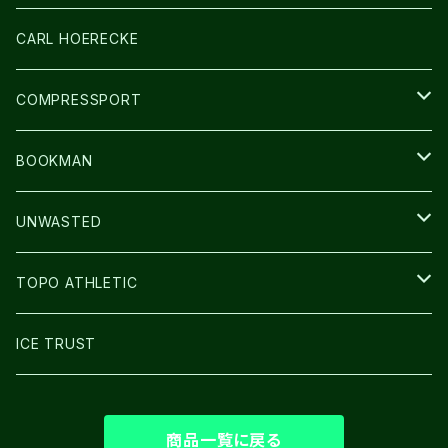
アームカバー
CARL HOERECKE
GLOVE
COMPRESSPORT
CAP/HAT
BOOKMAN
BAG
LIGHT
UNWASTED
GLOVE
TOPO ATHLETIC
SHOES
ICE TRUST
商品一覧に戻る