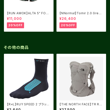
【RUN AMOK】ALTA 5" FORE
【NNormal】Tomir 2.0 Green
ST
USM8.0/UK7.5
¥11,000
¥26,400
20%OFF
20%OFF
その他の商品
【R×L】RUY SPEED 2 ブラック
【THE NORTH FACE】TR RO
X ライトブルー
CKET キュムラスクラウド
¥2,640
¥27,500