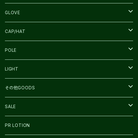
SALOMON
ULTIMATE DIRECTION
LA SPORTIVA
DRYMAX
GLOVE
LA SPORTIVA
NNormal
RUN AMOK
ULTIMATE DIRECTIN
SALOMON
CAP/HAT
TECNICA
COMPRESSPORT
NNormal
R×L
ULTIMATE DIRECTION
LA SPORTIVA
POLE
TOPO
ULTRASPIRE
R×L
COMPRESSPORT
MOUNTAIN KING
LIGHT
BEACH WALK
UNWASTED
RUN AMOK
PETZL
その他GOODS
THE NORTH FACE
NNormal
ULTRASPIRE
SNOWFOOT
SALE
BOOKMAN
PR LOTION
SHOES
PR LOTION