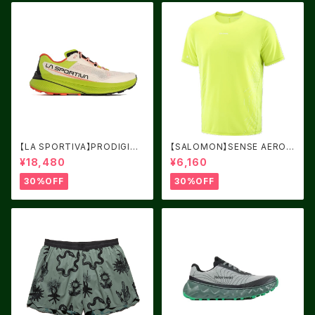
【LA SPORTIVA】PRODIGIO
【SALOMON】SENSE AERO
ANTIQUE WHITE サイズ：39
GRAPHIC Acid Lime / BUT
¥18,480
¥6,160
TERFLY
30%OFF
30%OFF