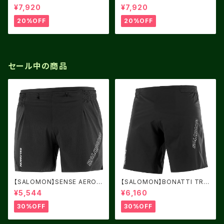
OREST
LACK FJORD
¥7,920
¥7,920
20%OFF
20%OFF
セール中の商品
【SALOMON】SENSE AERO
【SALOMON】BONATTI TRAI
5" DEEP BLACK
L ユニセックス
¥5,544
¥6,160
30%OFF
30%OFF