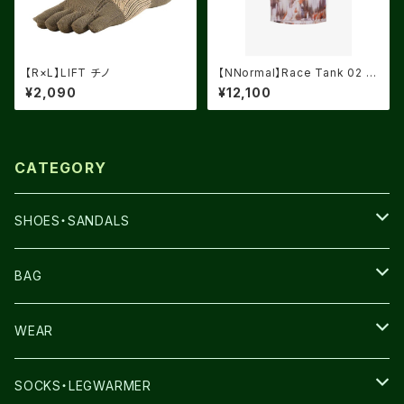
【R×L】LIFT チノ
【NNormal】Race Tank 02 F
ade Print
¥2,090
¥12,100
CATEGORY
SHOES・SANDALS
NNORMAL
BAG
TERREX
THE NORTH FACE
WEAR
THE NORTH FACE
SALOMON
SALOMON
SOCKS・LEGWARMER