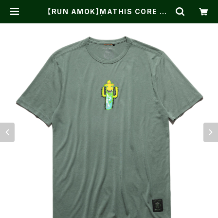
【RUN AMOK】MATHIS CORE SS
FOREST | One on One