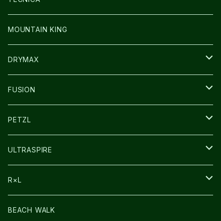
その他GOODS
WEAR
WEAR
SHOES
MOUNTAIN KING
GLOVE
CAP/HAT
DRYMAX
SOCKS
FUSION
その他GOODS
PETZL
HEADLAMP
ULTRASPIRE
BAG
R×L
LIGHT
SOCKS・LEGWARMER
BEACH WALK