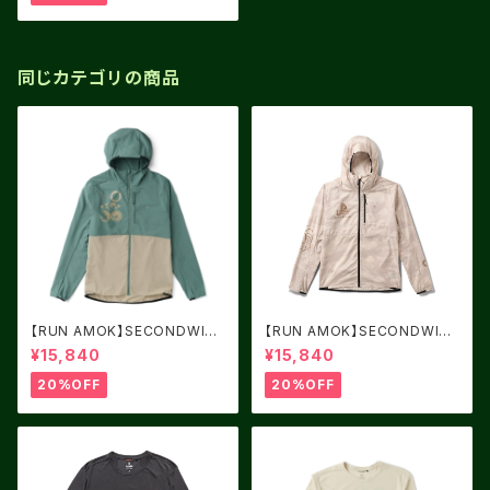
同じカテゴリの商品
【RUN AMOK】SECONDWIN
【RUN AMOK】SECONDWIN
D 3.0 SLATE GREEN 2
D 3.0 FOSSIL
¥15,840
¥15,840
20%OFF
20%OFF