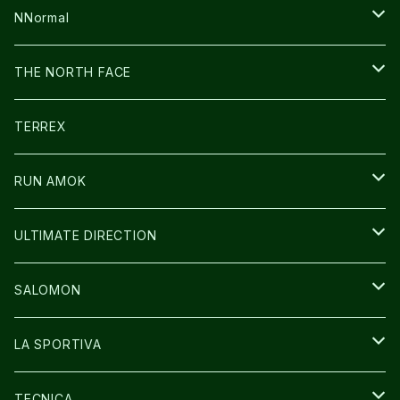
FUSION
BAG
NNormal
ULTIMATE DIRECTION
WEAR
SHOES
THE NORTH FACE
CARL HOERECKE
その他GOODS
WEAR
SHOES
TERREX
ICE TRUST
CAP/HAT
WEAR
RUN AMOK
BAG
BAG
WEAR
ULTIMATE DIRECTION
GLOVE
CAP/HAT
BAG
SALOMON
GLOVE
SHOES
LA SPORTIVA
SOCKS
BAG
SHOES
TECNICA