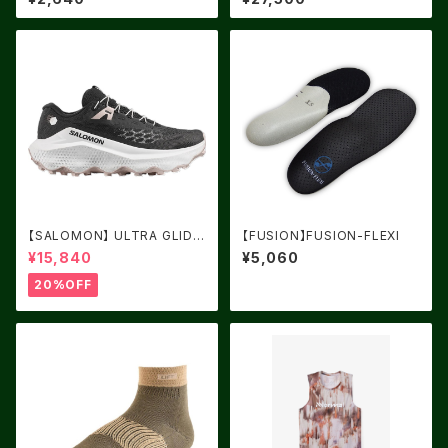
【SALOMON】 ULTRA GLIDE
【FUSION】FUSION-FLEXI
4 Women Black / White / Si
¥15,840
¥5,060
lver Cloud
20%OFF