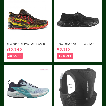
【LA SPORTIVA】MUTAN BL
【SALOMON】REELAX MOC
ACK/YELLOW サイズ：41
6.0 Black / Black / Alloy
¥16,940
¥8,910
30%OFF
10%OFF