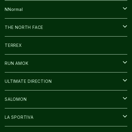
FUSION
BAG
NNormal
ULTIMATE DIRECTION
WEAR
SHOES
THE NORTH FACE
CARL HOERECKE
その他GOODS
WEAR
SHOES
TERREX
ICE TRUST
CAP/HAT
WEAR
RUN AMOK
BAG
BAG
WEAR
ULTIMATE DIRECTION
GLOVE
CAP/HAT
BAG
SALOMON
GLOVE
SHOES
LA SPORTIVA