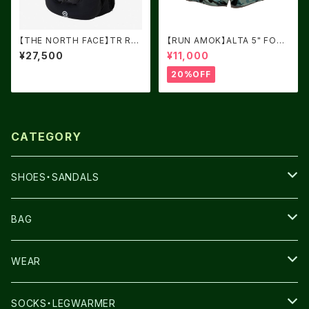
【THE NORTH FACE】TR RO
【RUN AMOK】ALTA 5" FORE
CKET ブラック
ST
¥27,500
¥11,000
20%OFF
CATEGORY
SHOES・SANDALS
NNORMAL
BAG
TERREX
THE NORTH FACE
WEAR
THE NORTH FACE
SALOMON
SALOMON
SOCKS・LEGWARMER