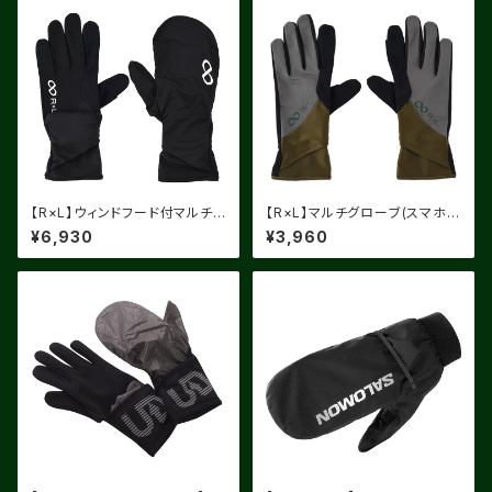
【R×L】ウィンドフード付マルチグ
【R×L】マルチグローブ(スマホ・
ローブ
ウォッチウィンドウ両手対応) RL
¥6,930
¥3,960
A9502