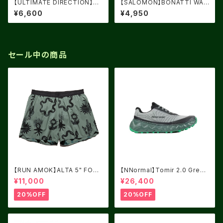
【ULTIMATE DIRECTION】UL
【SALOMON】BONATTI WAT
TRA FLIP GLOVE
ERPROOF ユニセックス グロ
¥6,600
¥4,950
ーブ
セール中の商品
【RUN AMOK】ALTA 5" FORE
【NNormal】Tomir 2.0 Green
ST
USM8.0/UK7.5
¥11,000
¥26,400
20%OFF
20%OFF