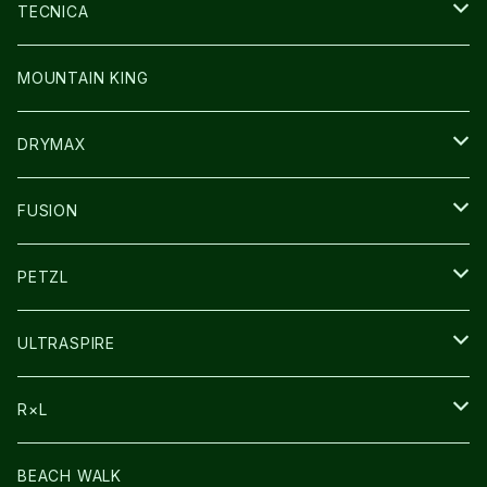
SOCKS
BAG
SHOES
TECNICA
その他GOODS
WEAR
WEAR
SHOES
MOUNTAIN KING
GLOVE
CAP/HAT
DRYMAX
SOCKS
FUSION
その他GOODS
PETZL
HEADLAMP
ULTRASPIRE
BAG
R×L
LIGHT
SOCKS・LEGWARMER
BEACH WALK