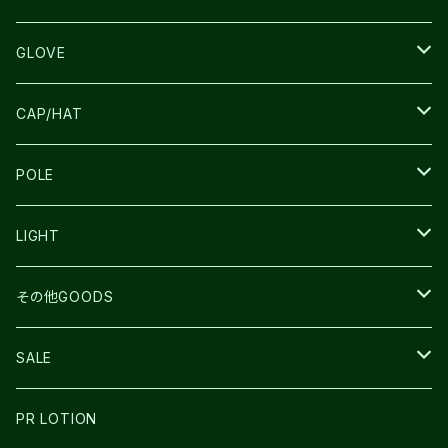
SALOMON
ULTIMATE DIRECTION
LA SPORTIVA
DRYMAX
GLOVE
LA SPORTIVA
NNormal
RUN AMOK
ULTIMATE DIRECTIN
SALOMON
CAP/HAT
TECNICA
COMPRESSPORT
NNormal
R×L
ULTIMATE DIRECTION
LA SPORTIVA
POLE
TOPO
ULTRASPIRE
R×L
COMPRESSPORT
MOUNTAIN KING
LIGHT
BEACH WALK
UNWASTED
RUN AMOK
PETZL
その他GOODS
THE NORTH FACE
NNormal
ULTRASPIRE
SNOWFOOT
SALE
BOOKMAN
PR LOTION
SHOES
PR LOTION