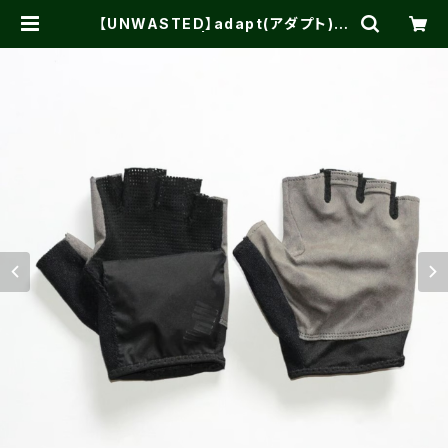
【UNWASTED】adapt(アダプト)
BLACK | One on One