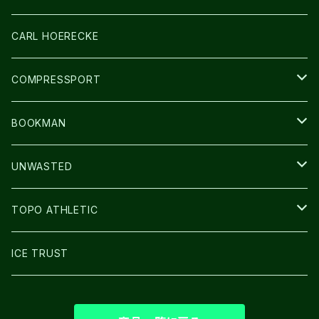
アームカバー
CARL HOERECKE
GLOVE
COMPRESSPORT
CAP/HAT
BOOKMAN
BAG
LIGHT
UNWASTED
GLOVE
TOPO ATHLETIC
SHOES
ICE TRUST