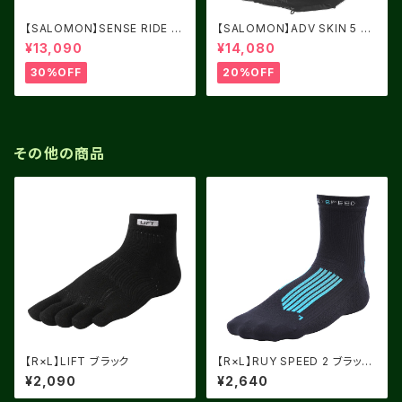
【SALOMON】SENSE RIDE 5
【SALOMON】ADV SKIN 5 BL
Women Cashmere Blue / C
ACK
¥13,090
¥14,080
arbon / Peacock Blue
30%OFF
20%OFF
その他の商品
【R×L】LIFT ブラック
【R×L】RUY SPEED 2 ブラック
X ライトブルー
¥2,090
¥2,640