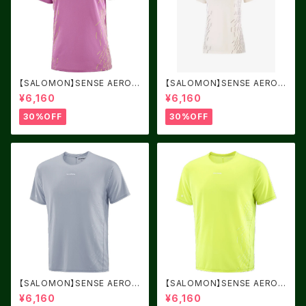
【SALOMON】SENSE AERO
【SALOMON】SENSE AERO
GRAPHIC Women IRIS ORC
GRAPHIC Women WHISPER
¥6,160
¥6,160
HID / Acid Lime
WHITE/WH
30%OFF
30%OFF
【SALOMON】SENSE AERO
【SALOMON】SENSE AERO
GRAPHIC TRADE WINDS /
GRAPHIC Acid Lime / BUT
¥6,160
¥6,160
PEARL BLUE
TERFLY