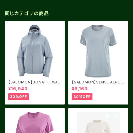
同じカテゴリの商品
【SALOMON】BONATTI WAT
【SALOMON】SENSE AERO
ERPROOF Women TRADE
GRAPHIC Women TRADE W
¥16,940
¥6,160
WINDS
INDS / PEARL BLUE
30%OFF
30%OFF