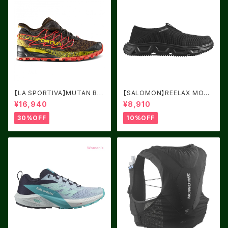
【LA SPORTIVA】MUTAN BL
【SALOMON】REELAX MOC
ACK/YELLOW サイズ：41
6.0 Black / Black / Alloy
¥16,940
¥8,910
30%OFF
10%OFF