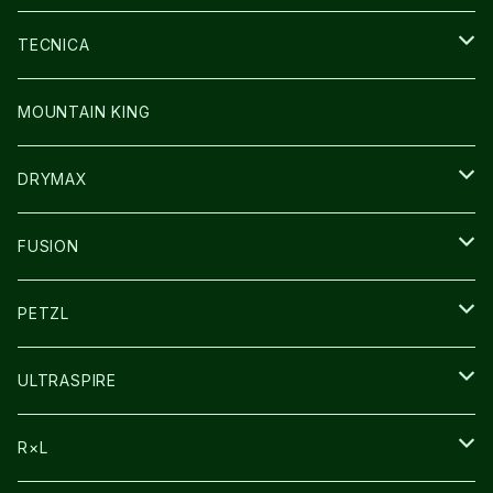
SOCKS
BAG
SHOES
TECNICA
その他GOODS
WEAR
WEAR
SHOES
MOUNTAIN KING
GLOVE
CAP/HAT
DRYMAX
SOCKS
FUSION
その他GOODS
PETZL
HEADLAMP
ULTRASPIRE
BAG
R×L