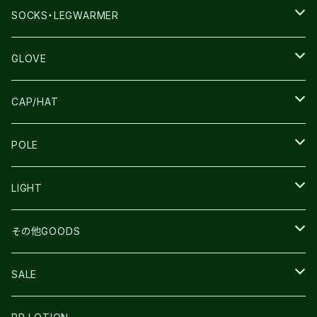
THE NORTH FACE
SALOMON
SALOMON
SOCKS・LEGWARMER
SALOMON
ULTIMATE DIRECTION
LA SPORTIVA
DRYMAX
GLOVE
LA SPORTIVA
NNormal
RUN AMOK
ULTIMATE DIRECTIN
SALOMON
CAP/HAT
TECNICA
COMPRESSPORT
NNormal
R×L
ULTIMATE DIRECTION
LA SPORTIVA
POLE
TOPO
ULTRASPIRE
R×L
COMPRESSPORT
MOUNTAIN KING
LIGHT
BEACH WALK
UNWASTED
RUN AMOK
PETZL
その他GOODS
THE NORTH FACE
NNormal
ULTRASPIRE
SNOWFOOT
SALE
BOOKMAN
PR LOTION
SHOES