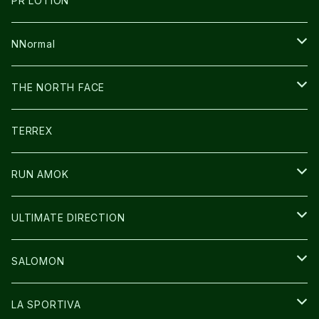
PR LOTION
FUSION
BAG
NNormal
ULTIMATE DIRECTION
WEAR
SHOES
THE NORTH FACE
CARL HOERECKE
その他GOODS
WEAR
SHOES
TERREX
ICE TRUST
CAP/HAT
WEAR
RUN AMOK
BAG
BAG
WEAR
ULTIMATE DIRECTION
GLOVE
CAP/HAT
BAG
SALOMON
GLOVE
SHOES
LA SPORTIVA