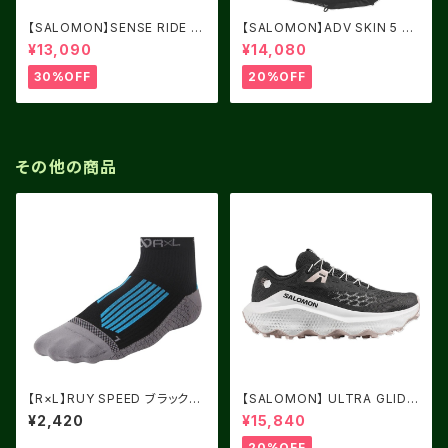
【SALOMON】SENSE RIDE 5
【SALOMON】ADV SKIN 5 BL
Women Cashmere Blue / C
ACK
¥13,090
¥14,080
arbon / Peacock Blue
30%OFF
20%OFF
その他の商品
【R×L】RUY SPEED ブラック×
【SALOMON】 ULTRA GLIDE
ブルー
4 Women Black / White / Si
¥2,420
¥15,840
lver Cloud
20%OFF