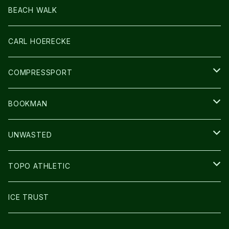
LIGHT
SOCKS・LEGWARMER
BEACH WALK
アームカバー
CARL HOERECKE
GLOVE
COMPRESSPORT
CAP/HAT
BOOKMAN
BAG
LIGHT
UNWASTED
GLOVE
TOPO ATHLETIC
SHOES
ICE TRUST