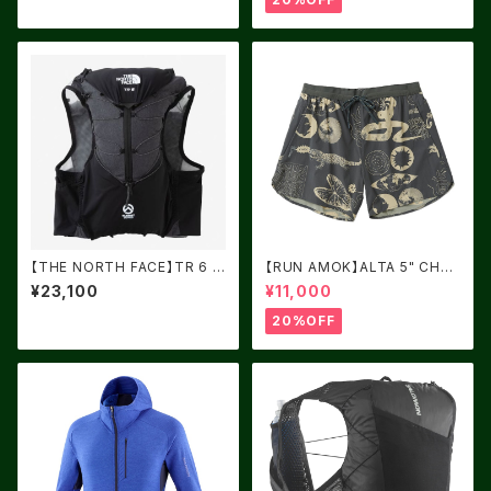
【THE NORTH FACE】TR 6 ブ
【RUN AMOK】ALTA 5" CHAR
ラック
COAL 2
¥23,100
¥11,000
20%OFF