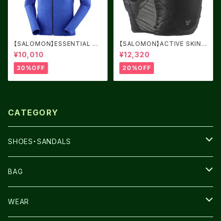
【SALOMON】ESSENTIAL LI
【SALOMON】ACTIVE SKIN 1
GHT WARM フード付 Surf Th
2 Black/Metal
¥10,010
¥12,320
e Web
30%OFF
20%OFF
CATEGORY
SHOES・SANDALS
NNORMAL
BAG
TERREX
THE NORTH FACE
WEAR