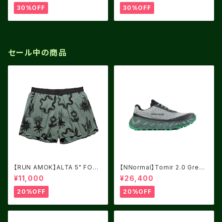
30%OFF
30%OFF
セール中の商品
【RUN AMOK】ALTA 5" FORE
【NNormal】Tomir 2.0 Green
ST
USM8.0/UK7.5
¥11,000
¥26,400
20%OFF
20%OFF