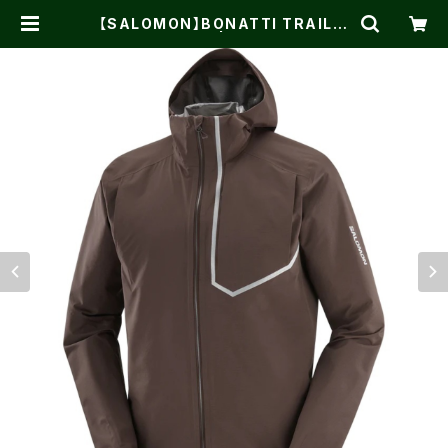
【SALOMON】BONATTI TRAIL C
offee Bean | One on One