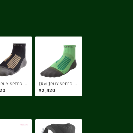
】RUY SPEED 稲
【R×L】RUY SPEED フ
ルド
ォレストグリーン×グリ
20
¥2,420
ーン