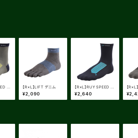
ED 2
【R×L】LIFT デニム
【R×L】RUY SPEED 2
【R×L
ライトイ
ブラック X ライトブルー
穂ゴー
¥2,090
¥2,640
¥2,4