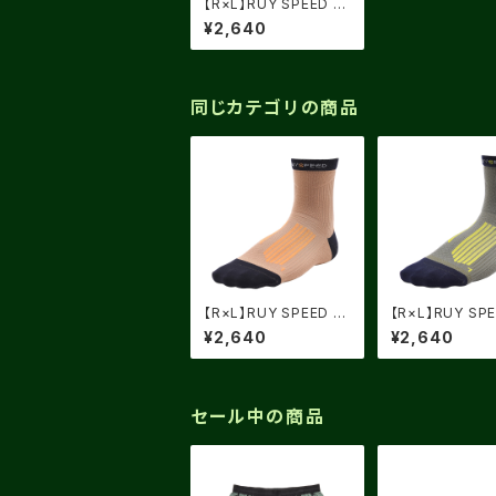
【R×L】RUY SPEED 2
ブラック X チャコール
¥2,640
同じカテゴリの商品
【R×L】RUY SPEED 2
【R×L】RUY SPE
稲穂ゴールド×オレンジ
モスグリーン X 
¥2,640
¥2,640
エロー
セール中の商品