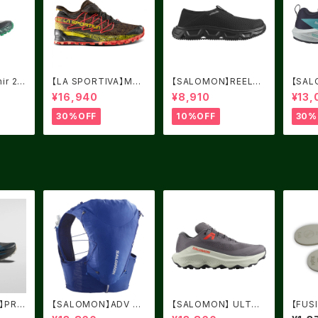
ir 2.0
【LA SPORTIVA】MUT
【SALOMON】REELAX
【SAL
/UK7.
AN BLACK/YELLOW
MOC 6.0 Black / Bla
RIDE
¥16,940
¥8,910
¥13,
サイズ：41
ck / Alloy
mere 
/ Pea
30%OFF
10%OFF
30%
A】PRO
【SALOMON】ADV SK
【SALOMON】 ULTRA
【FUS
IN 12 Surf The Web
GLIDE 3 Excalibur / I
LEXI 