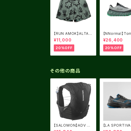
【RUN AMOK】ALTA
【NNormal】Tom
5" FOREST
Green USM8.0
¥11,000
¥26,400
5
20%OFF
20%OFF
その他の商品
【SALOMON】ADV SK
【LA SPORTIV
IN 12 BLACK
DIGIO MAX