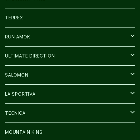
CARL HOERECKE
その他GOODS
WEAR
SHOES
TERREX
ICE TRUST
CAP/HAT
WEAR
RUN AMOK
BAG
BAG
WEAR
ULTIMATE DIRECTION
GLOVE
CAP/HAT
BAG
SALOMON
GLOVE
SHOES
LA SPORTIVA
SOCKS
BAG
SHOES
TECNICA
その他GOODS
WEAR
WEAR
SHOES
MOUNTAIN KING