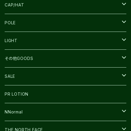
LA SPORTIVA
NNormal
RUN AMOK
ULTIMATE DIRECTIN
SALOMON
CAP/HAT
TECNICA
COMPRESSPORT
NNormal
R×L
ULTIMATE DIRECTION
LA SPORTIVA
POLE
TOPO
ULTRASPIRE
R×L
COMPRESSPORT
MOUNTAIN KING
LIGHT
BEACH WALK
UNWASTED
RUN AMOK
PETZL
その他GOODS
THE NORTH FACE
NNormal
ULTRASPIRE
SNOWFOOT
SALE
BOOKMAN
PR LOTION
SHOES
PR LOTION
FUSION
BAG
NNormal
ULTIMATE DIRECTION
WEAR
SHOES
THE NORTH FACE