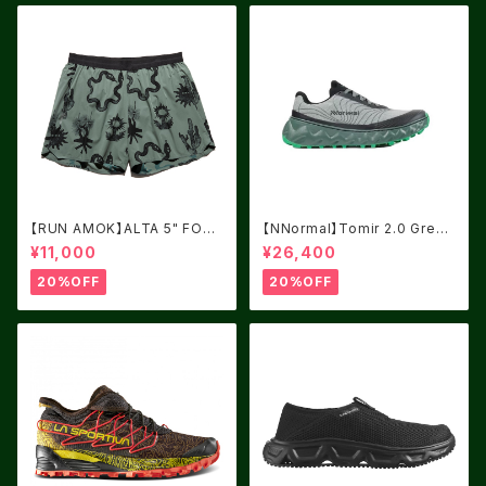
【RUN AMOK】ALTA 5" FORE
【NNormal】Tomir 2.0 Green
ST
USM8.0/UK7.5
¥11,000
¥26,400
20%OFF
20%OFF