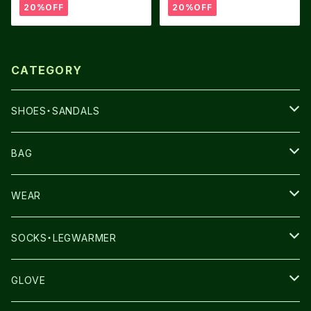
20%OFF
20%OFF
CATEGORY
SHOES・SANDALS
NNORMAL
BAG
TERREX
THE NORTH FACE
WEAR
THE NORTH FACE
SALOMON
SALOMON
SOCKS・LEGWARMER
SALOMON
ULTIMATE DIRECTION
LA SPORTIVA
DRYMAX
GLOVE