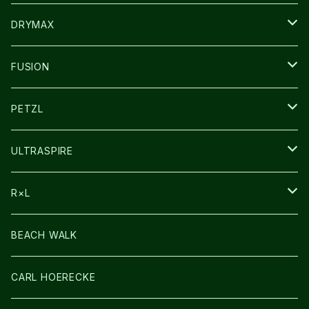
GLOVE
CAP/HAT
DRYMAX
SOCKS
FUSION
その他GOODS
PETZL
HEADLAMP
ULTRASPIRE
BAG
R×L
LIGHT
SOCKS・LEGWARMER
BEACH WALK
アームカバー
CARL HOERECKE