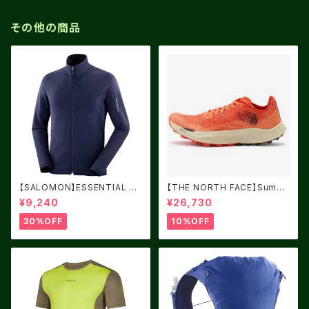
その他の商品
【SALOMON】ESSENTIAL LI
【THE NORTH FACE】Summi
GHT WARM NIGHT SKY
t VECTIV Sky 2 LC
¥9,240
¥26,730
30%OFF
10%OFF