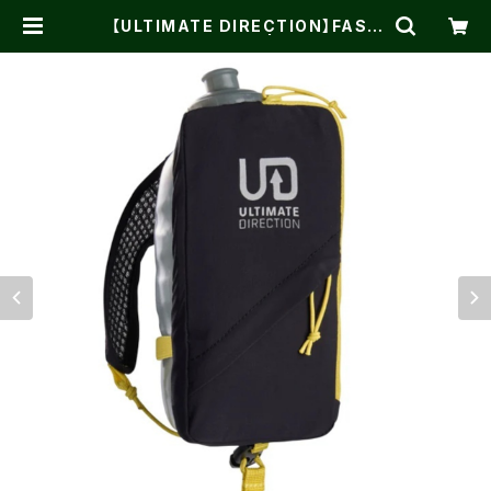
【ULTIMATE DIRECTION】FAST
DRAW ELITE 500 | One on One