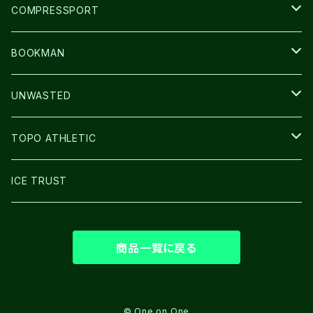
GLOVE
COMPRESSPORT
CAP/HAT
BOOKMAN
BAG
LIGHT
UNWASTED
GLOVE
TOPO ATHLETIC
SHOES
ICE TRUST
商品一覧に戻る
© One on One