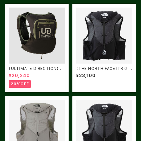
【ULTIMATE DIRECTION】 Ul
【THE NORTH FACE】TR 6 ブ
tra Vest 12L Onyx
ラック
¥20,240
¥23,100
20%OFF