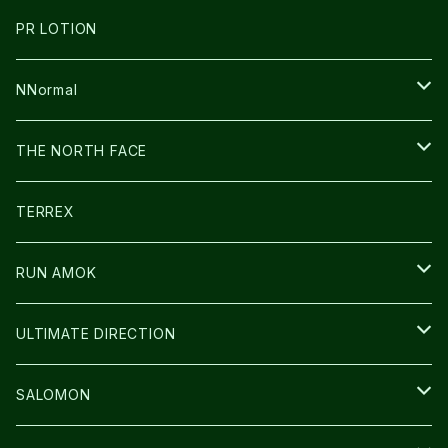
BOOKMAN
PR LOTION
SHOES
PR LOTION
FUSION
BAG
NNormal
ULTIMATE DIRECTION
WEAR
SHOES
THE NORTH FACE
CARL HOERECKE
その他GOODS
WEAR
SHOES
TERREX
ICE TRUST
CAP/HAT
WEAR
RUN AMOK
BAG
BAG
WEAR
ULTIMATE DIRECTION
GLOVE
CAP/HAT
BAG
SALOMON