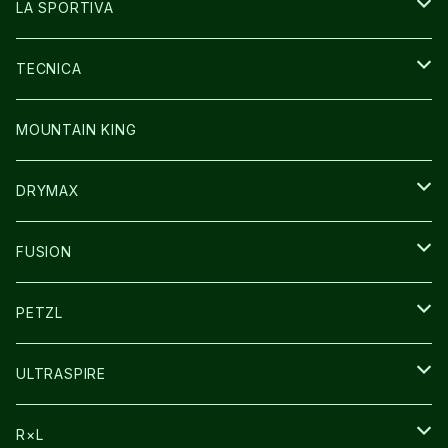
GLOVE
SHOES
LA SPORTIVA
SOCKS
BAG
SHOES
TECNICA
その他GOODS
WEAR
WEAR
SHOES
MOUNTAIN KING
GLOVE
CAP/HAT
DRYMAX
SOCKS
FUSION
その他GOODS
PETZL
HEADLAMP
ULTRASPIRE
BAG
R×L