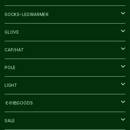
THE NORTH FACE
SALOMON
SALOMON
SOCKS・LEGWARMER
SALOMON
ULTIMATE DIRECTION
LA SPORTIVA
DRYMAX
GLOVE
LA SPORTIVA
NNormal
RUN AMOK
ULTIMATE DIRECTIN
SALOMON
CAP/HAT
TECNICA
COMPRESSPORT
NNormal
R×L
ULTIMATE DIRECTION
LA SPORTIVA
POLE
TOPO
ULTRASPIRE
R×L
COMPRESSPORT
MOUNTAIN KING
LIGHT
BEACH WALK
UNWASTED
RUN AMOK
PETZL
その他GOODS
THE NORTH FACE
NNormal
ULTRASPIRE
SNOWFOOT
SALE