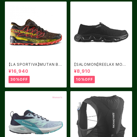
【LA SPORTIVA】MUTAN BL
【SALOMON】REELAX MOC
ACK/YELLOW サイズ：41
6.0 Black / Black / Alloy
¥16,940
¥8,910
30%OFF
10%OFF