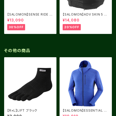
【SALOMON】SENSE RIDE 5
【SALOMON】ADV SKIN 5 BL
Women Cashmere Blue / C
ACK
¥13,090
¥14,080
arbon / Peacock Blue
30%OFF
20%OFF
その他の商品
【R×L】LIFT ブラック
【SALOMON】ESSENTIAL LI
GHT WARM フード付 Surf Th