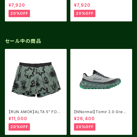
OREST
LACK FJORD
¥7,920
¥7,920
20%OFF
20%OFF
セール中の商品
【RUN AMOK】ALTA 5" FORE
【NNormal】Tomir 2.0 Green
ST
USM8.0/UK7.5
¥11,000
¥26,400
20%OFF
20%OFF