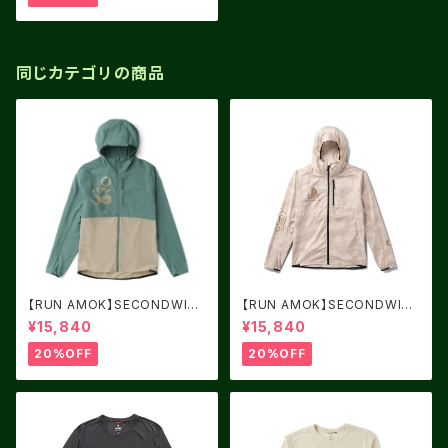
同じカテゴリの商品
【RUN AMOK】SECONDWIN
【RUN AMOK】SECONDWIN
D 3.0 SLATE GREEN 2
D 3.0 FOSSIL
¥15,840
¥15,840
20%OFF
20%OFF