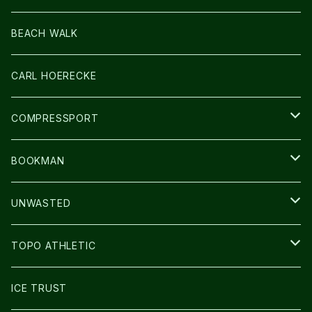
LIGHT
SOCKS・LEGWARMER
BEACH WALK
アームカバー
CARL HOERECKE
GLOVE
COMPRESSPORT
CAP/HAT
BOOKMAN
BAG
LIGHT
UNWASTED
GLOVE
TOPO ATHLETIC
SHOES
ICE TRUST