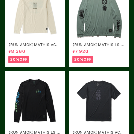
【RUN AMOK】MATHIS ACTI
【RUN AMOK】MATHIS LS F
VE LS IVORY
OREST
¥8,360
¥7,920
20%OFF
20%OFF
【RUN AMOK】MATHIS LS B
【RUN AMOK】MATHIS ACTI