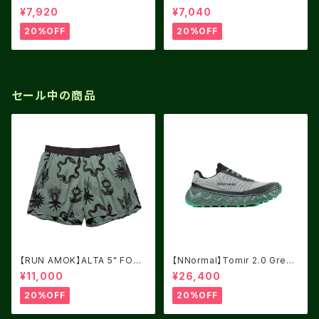
LACK FJORD
VE SS CHARCOAL
¥7,920
¥7,040
20%OFF
20%OFF
セール中の商品
【RUN AMOK】ALTA 5" FORE
【NNormal】Tomir 2.0 Green
ST
USM8.0/UK7.5
¥11,000
¥26,400
20%OFF
20%OFF