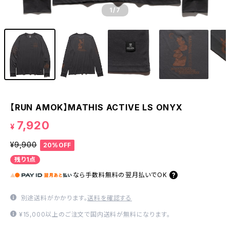
1
/7
【RUN AMOK】MATHIS ACTIVE LS ONYX
7,920
¥
¥9,900
20%OFF
残り1点
なら
手数料無料の
翌月払いでOK
別途送料がかかります。
送料を確認する
¥15,000以上のご注文で国内送料が無料になります。