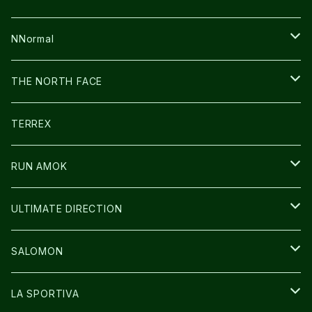
FUSION
BAG
NNormal
ULTIMATE DIRECTION
WEAR
SHOES
THE NORTH FACE
CARL HOERECKE
その他GOODS
WEAR
SHOES
TERREX
ICE TRUST
CAP/HAT
WEAR
RUN AMOK
BAG
BAG
WEAR
ULTIMATE DIRECTION
GLOVE
CAP/HAT
BAG
SALOMON
GLOVE
SHOES
LA SPORTIVA