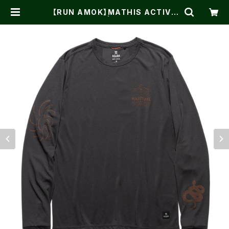
【RUN AMOK】MATHIS ACTIVE
LS ONYX | One on One