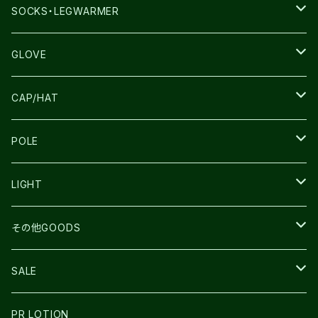
THE NORTH FACE
SALOMON
SALOMON
SOCKS・LEGWARMER
SALOMON
ULTIMATE DIRECTION
LA SPORTIVA
DRYMAX
GLOVE
LA SPORTIVA
NNormal
RUN AMOK
ULTIMATE DIRECTIN
SALOMON
CAP/HAT
TECNICA
COMPRESSPORT
NNormal
R×L
ULTIMATE DIRECTION
LA SPORTIVA
POLE
TOPO
ULTRASPIRE
R×L
COMPRESSPORT
MOUNTAIN KING
LIGHT
BEACH WALK
UNWASTED
RUN AMOK
PETZL
その他GOODS
THE NORTH FACE
NNormal
ULTRASPIRE
SNOWFOOT
SALE
BOOKMAN
PR LOTION
SHOES
PR LOTION