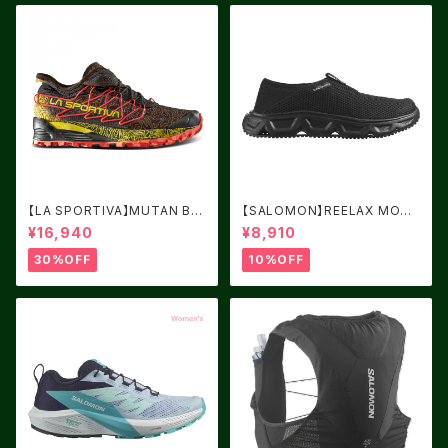
【LA SPORTIVA】MUTAN BL
【SALOMON】REELAX MOC
ACK/YELLOW サイズ：41
6.0 Black / Black / Alloy
¥16,940
¥8,910
30%OFF
10%OFF