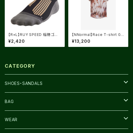
【R×L】RUY SPEED 稲穂ゴー
【NNormal】Race T-shirt 02
ルド
Fade Print
¥2,420
¥13,200
CATEGORY
SHOES・SANDALS
NNORMAL
BAG
TERREX
THE NORTH FACE
WEAR