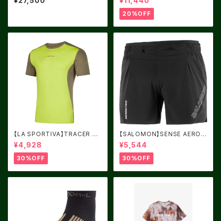
¥27,500
¥11,440
w
20%OFF
【LA SPORTIVA】TRACER T-
【SALOMON】SENSE AERO
SHIRT LIME PUNCH/TURT
5" DEEP BLACK
¥4,928
¥5,544
LE
30%OFF
30%OFF