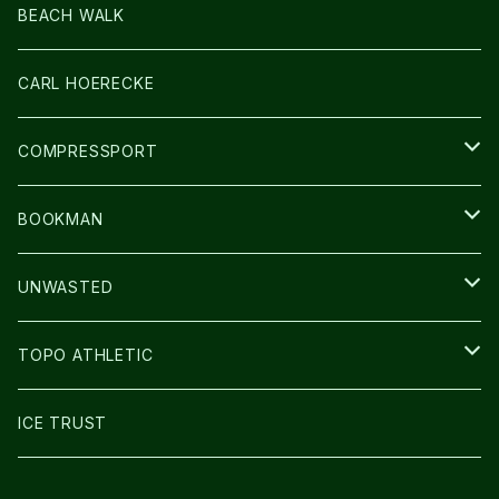
LIGHT
SOCKS・LEGWARMER
BEACH WALK
アームカバー
CARL HOERECKE
GLOVE
COMPRESSPORT
CAP/HAT
BOOKMAN
BAG
LIGHT
UNWASTED
GLOVE
TOPO ATHLETIC
SHOES
ICE TRUST