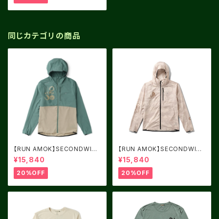
同じカテゴリの商品
【RUN AMOK】SECONDWIN
【RUN AMOK】SECONDWIN
D 3.0 SLATE GREEN 2
D 3.0 FOSSIL
¥15,840
¥15,840
20%OFF
20%OFF