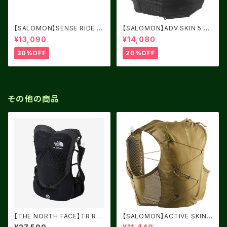
【SALOMON】SENSE RIDE 5
【SALOMON】ADV SKIN 5 BL
Women Cashmere Blue / C
ACK
¥13,090
¥14,080
arbon / Peacock Blue
30%OFF
20%OFF
その他の商品
【THE NORTH FACE】TR RO
【SALOMON】ACTIVE SKIN
CKET ブラック
8 BRILLIANT OLIVE / Willo