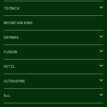
SOCKS
BAG
SHOES
TECNICA
その他GOODS
WEAR
WEAR
SHOES
MOUNTAIN KING
GLOVE
CAP/HAT
DRYMAX
SOCKS
FUSION
その他GOODS
PETZL
HEADLAMP
ULTRASPIRE
BAG
R×L