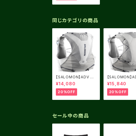
同じカテゴリの商品
【SALOMON】ADV SK
【SALOMON】A
IN 5 ALLOY / Gray Vi
IN 12 ALLOY / 
¥14,080
¥15,840
olet
Violet
20%OFF
20%OFF
セール中の商品