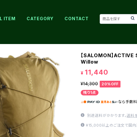
L ITEM
CATEGORY
CONTACT
【SALOMON】ACTIVE SK
Willow
11,440
¥
¥14,300
20%OFF
残り1点
なら
手数
別途送料がかかります。
送料
¥15,000以上のご注文で国