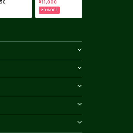
950
¥11,000
ーブ（ユニセック
20%OFF