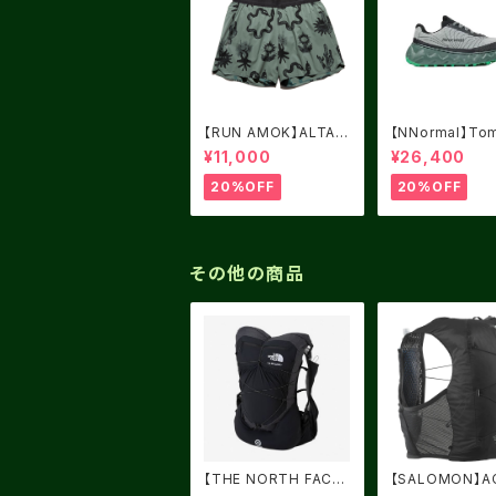
【RUN AMOK】ALTA
【NNormal】Tom
5" FOREST
Green USM8.0
¥11,000
¥26,400
5
20%OFF
20%OFF
その他の商品
【THE NORTH FACE】
【SALOMON】A
TR ROCKET ブラック
SKIN 8 Black/