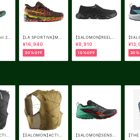
ir 2.0
【LA SPORTIVA】MUT
【SALOMON】REELAX
【SAL
/UK7.
AN BLACK/YELLOW
MOC 6.0 Black / Bla
RIDE
¥16,940
¥8,910
¥13,
サイズ：41
ck / Alloy
mere 
/ Pea
30%OFF
10%OFF
30%
CTIVE
【SALOMON】ACTIVE
【SALOMON】SENSE
【THE
Metal
SKIN 8 BRILLIANT O
RIDE 5 Black / Bay /
ハイカ