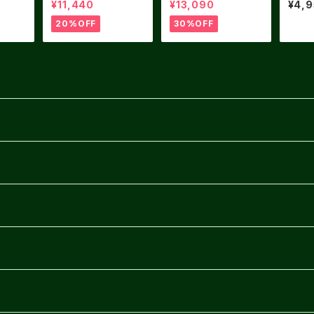
¥11,440
¥13,090
¥4,
LIVE / Willow
Cherry Tomato
スグロ
ス）
20%OFF
30%OFF