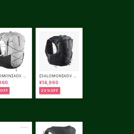
OMON】ADV SK
【SALOMON】ADV SK
ROSS SEASON
IN CROSS SEASON 1
960
¥14,960
 FLAG
5 EBONY / ALLOY
OFF
20%OFF