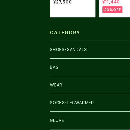
¥27,500
¥11,440
20%OFF
CATEGORY
SHOES・SANDALS
NNORMAL
BAG
TERREX
THE NORTH FACE
WEAR
THE NORTH FACE
SALOMON
SALOMON
SOCKS・LEGWARMER
SALOMON
ULTIMATE DIRECTION
LA SPORTIVA
DRYMAX
GLOVE