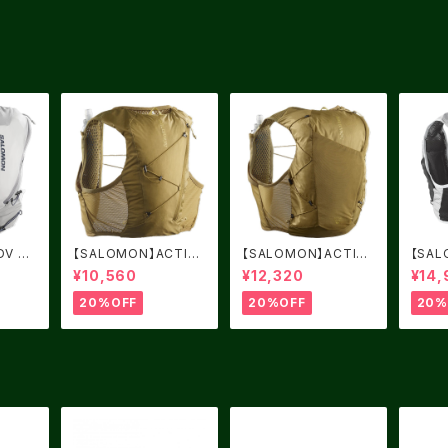
DV SK
【SALOMON】ACTIVE
【SALOMON】ACTIVE
【SAL
Gray
SKIN 4 BRILLIANT O
SKIN 12 BRILLIANT
IN C
¥10,560
¥12,320
¥14,
LIVE / Willow
OLIVE / Willow
RACE
20%OFF
20%OFF
20%