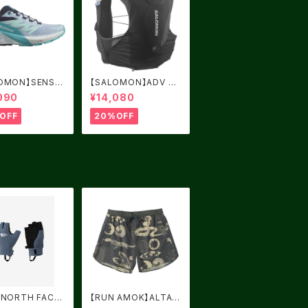
OMON】SENSE
【SALOMON】ADV SK
 5 Women Cash
IN 5 BLACK
090
¥14,080
Blue / Carbon
cock Blue
OFF
20%OFF
 NORTH FACE】
【RUN AMOK】ALTA
ーズフィンガーレ
5" CHARCOAL 2