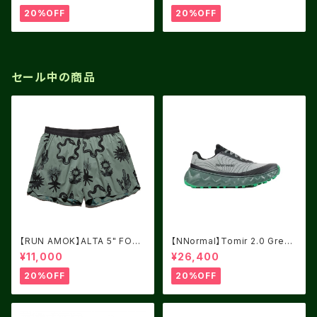
20%OFF
20%OFF
セール中の商品
【RUN AMOK】ALTA 5" FORE
【NNormal】Tomir 2.0 Green
ST
USM8.0/UK7.5
¥11,000
¥26,400
20%OFF
20%OFF