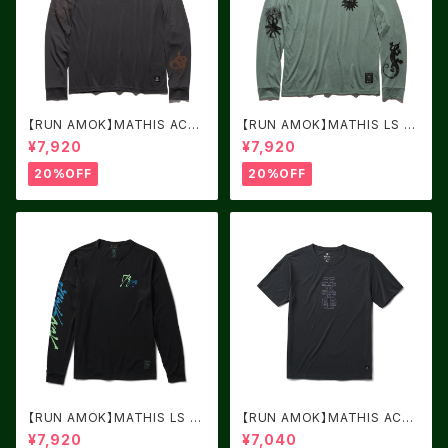
【RUN AMOK】MATHIS ACTI
【RUN AMOK】MATHIS LS F
VE LS ONYX
OREST
¥7,920
¥7,920
20%OFF
20%OFF
【RUN AMOK】MATHIS LS B
【RUN AMOK】MATHIS ACTI
LACK FJORD
VE SS CHARCOAL
¥7,920
¥7,040