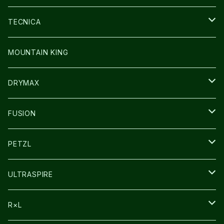
SOCKS
BAG
SHOES
TECNICA
その他GOODS
WEAR
WEAR
SHOES
MOUNTAIN KING
GLOVE
CAP/HAT
DRYMAX
SOCKS
FUSION
その他GOODS
PETZL
HEADLAMP
ULTRASPIRE
BAG
R×L