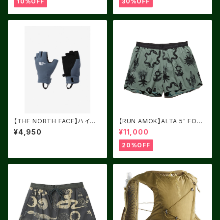
10%OFF
30%OFF
【THE NORTH FACE】ハイカ
【RUN AMOK】ALTA 5" FORE
ーズフィンガーレスグローブ（ユ
ST
¥4,950
¥11,000
ニセックス）
20%OFF