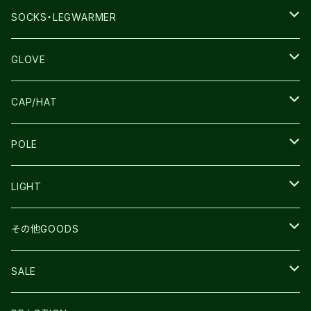
THE NORTH FACE
SALOMON
SALOMON
SOCKS・LEGWARMER
SALOMON
ULTIMATE DIRECTION
LA SPORTIVA
DRYMAX
GLOVE
LA SPORTIVA
NNormal
RUN AMOK
ULTIMATE DIRECTIN
SALOMON
CAP/HAT
TECNICA
COMPRESSPORT
NNormal
R×L
ULTIMATE DIRECTION
LA SPORTIVA
POLE
TOPO
ULTRASPIRE
R×L
COMPRESSPORT
MOUNTAIN KING
LIGHT
BEACH WALK
UNWASTED
RUN AMOK
PETZL
その他GOODS
THE NORTH FACE
NNormal
ULTRASPIRE
SNOWFOOT
SALE