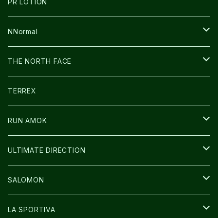
BOOKMAN
PR LOTION
SHOES
PR LOTION
FUSION
BAG
NNormal
ULTIMATE DIRECTION
WEAR
SHOES
THE NORTH FACE
CARL HOERECKE
その他GOODS
WEAR
SHOES
TERREX
ICE TRUST
CAP/HAT
WEAR
RUN AMOK
BAG
BAG
WEAR
ULTIMATE DIRECTION
GLOVE
CAP/HAT
BAG
SALOMON
GLOVE
SHOES
LA SPORTIVA