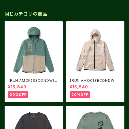
同じカテゴリの商品
【RUN AMOK】SECONDWIN
【RUN AMOK】SECONDWIN
D 3.0 SLATE GREEN 2
D 3.0 FOSSIL
¥15,840
¥15,840
20%OFF
20%OFF