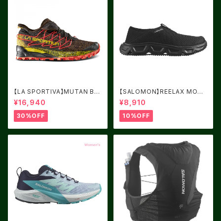
【LA SPORTIVA】MUTAN BL
【SALOMON】REELAX MOC
ACK/YELLOW サイズ：41
6.0 Black / Black / Alloy
¥16,940
¥8,910
30%OFF
10%OFF