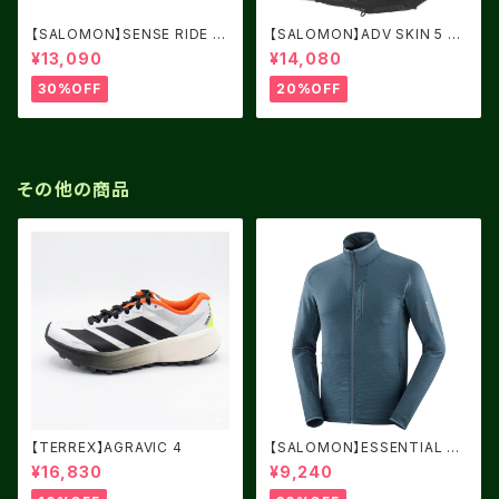
【SALOMON】SENSE RIDE 5
【SALOMON】ADV SKIN 5 BL
Women Cashmere Blue / C
ACK
¥13,090
¥14,080
arbon / Peacock Blue
30%OFF
20%OFF
その他の商品
【TERREX】AGRAVIC 4
【SALOMON】ESSENTIAL LI
GHT WARM Midnight Navy
¥16,830
¥9,240