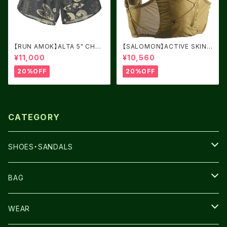
【RUN AMOK】ALTA 5" CHAR
【SALOMON】ACTIVE SKIN
COAL 2
4 BRILLIANT OLIVE / Willo
¥11,000
¥10,560
w
20%OFF
20%OFF
CATEGORY
SHOES・SANDALS
NNORMAL
BAG
TERREX
THE NORTH FACE
WEAR