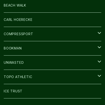
LIGHT
SOCKS・LEGWARMER
BEACH WALK
アームカバー
CARL HOERECKE
GLOVE
COMPRESSPORT
CAP/HAT
BOOKMAN
BAG
LIGHT
UNWASTED
GLOVE
TOPO ATHLETIC
SHOES
ICE TRUST