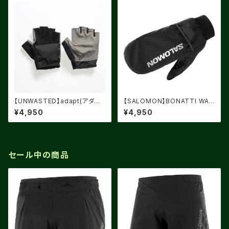
【UNWASTED】adapt(アダプ
【SALOMON】BONATTI WAT
ト) BLACK
ERPROOF ユニセックス グロ
¥4,950
¥4,950
ーブ
セール中の商品