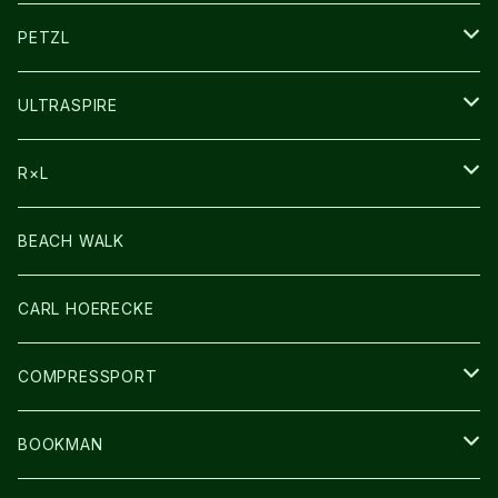
その他GOODS
PETZL
HEADLAMP
ULTRASPIRE
BAG
R×L
LIGHT
SOCKS・LEGWARMER
BEACH WALK
アームカバー
CARL HOERECKE
GLOVE
COMPRESSPORT
CAP/HAT
BOOKMAN