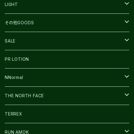
TOPO
ULTRASPIRE
R×L
COMPRESSPORT
MOUNTAIN KING
LIGHT
BEACH WALK
UNWASTED
RUN AMOK
PETZL
その他GOODS
THE NORTH FACE
NNormal
ULTRASPIRE
SNOWFOOT
SALE
BOOKMAN
PR LOTION
SHOES
PR LOTION
FUSION
BAG
NNormal
ULTIMATE DIRECTION
WEAR
SHOES
THE NORTH FACE
CARL HOERECKE
その他GOODS
WEAR
SHOES
TERREX
ICE TRUST
CAP/HAT
WEAR
RUN AMOK