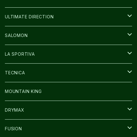
BAG
BAG
WEAR
ULTIMATE DIRECTION
GLOVE
CAP/HAT
BAG
SALOMON
GLOVE
SHOES
LA SPORTIVA
SOCKS
BAG
SHOES
TECNICA
その他GOODS
WEAR
WEAR
SHOES
MOUNTAIN KING
GLOVE
CAP/HAT
DRYMAX
SOCKS
FUSION