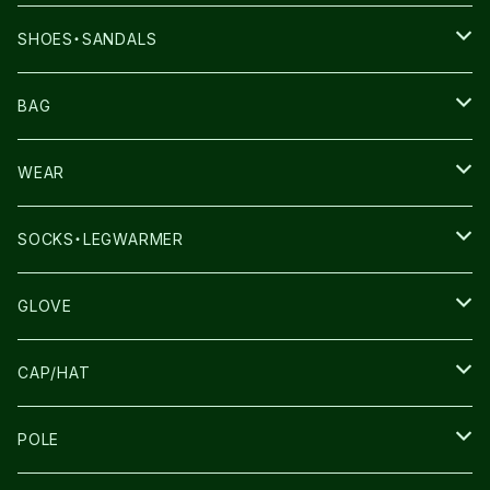
SHOES・SANDALS
NNORMAL
BAG
TERREX
THE NORTH FACE
WEAR
THE NORTH FACE
SALOMON
SALOMON
SOCKS・LEGWARMER
SALOMON
ULTIMATE DIRECTION
LA SPORTIVA
DRYMAX
GLOVE
LA SPORTIVA
NNormal
RUN AMOK
ULTIMATE DIRECTIN
SALOMON
CAP/HAT
TECNICA
COMPRESSPORT
NNormal
R×L
ULTIMATE DIRECTION
LA SPORTIVA
POLE