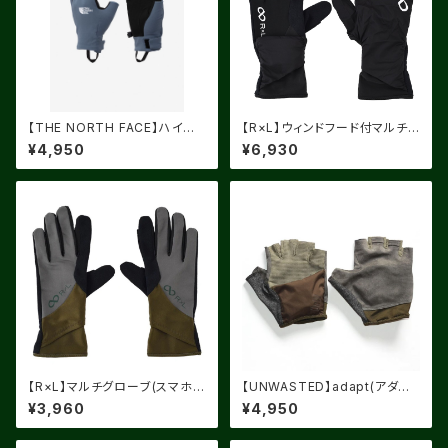
【THE NORTH FACE】ハイカ
【R×L】ウィンドフード付マルチグ
ーズフィンガーレスグローブ（ユ
ローブ
¥4,950
¥6,930
ニセックス）
【R×L】マルチグローブ(スマホ・
【UNWASTED】adapt(アダプ
ウォッチウィンドウ両手対応) RL
ト) KHAKI
¥3,960
¥4,950
A9502