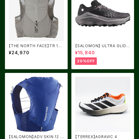
【THE NORTH FACE】TR 10
【SALOMON】 ULTRA GLIDE
キュムラスクラウド
4 Black / Dark Gull Gray / S
¥24,970
¥15,840
ilver Cloud
20%OFF
【SALOMON】ADV SKIN 12 S
【TERREX】AGRAVIC 4