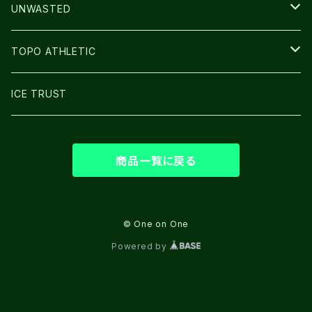
BAG
LIGHT
UNWASTED
GLOVE
TOPO ATHLETIC
SHOES
ICE TRUST
商品一覧に戻る
© One on One
Powered by