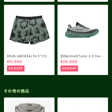
【RUN AMOK】ALTA 5" FORE
【NNormal】Tomir 2.0 Green
ST
USM8.0/UK7.5
¥11,000
¥26,400
20%OFF
20%OFF
その他の商品