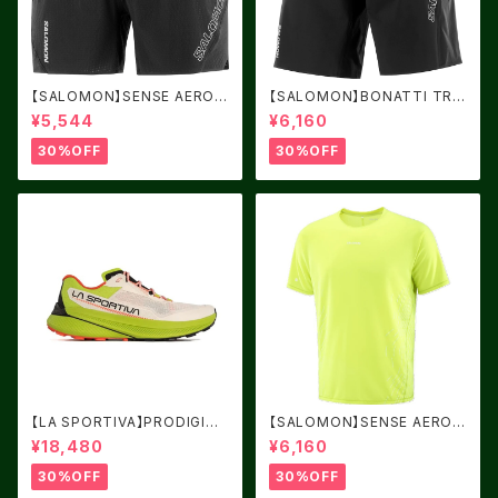
【SALOMON】SENSE AERO
【SALOMON】BONATTI TRAI
5" DEEP BLACK
L ユニセックス
¥5,544
¥6,160
30%OFF
30%OFF
【LA SPORTIVA】PRODIGIO
【SALOMON】SENSE AERO
ANTIQUE WHITE サイズ：39
GRAPHIC Acid Lime / BUT
¥18,480
¥6,160
TERFLY
30%OFF
30%OFF