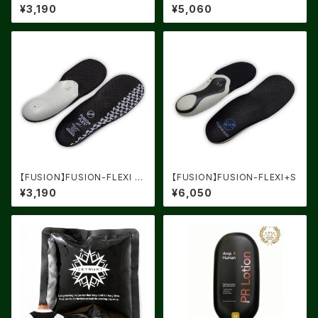
ARSHMALLOW
¥3,190
¥5,060
【FUSION】FUSION-FLEXI LI
【FUSION】FUSION-FLEXI+S
TE
¥3,190
¥6,050