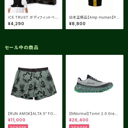
ICE TRUST ボディフィットベス
日本正規品【Amp Human】PR
ト
ローション
¥4,290
¥8,800
セール中の商品
【RUN AMOK】ALTA 5" FORE
【NNormal】Tomir 2.0 Green
ST
USM8.0/UK7.5
¥11,000
¥26,400
20%OFF
20%OFF