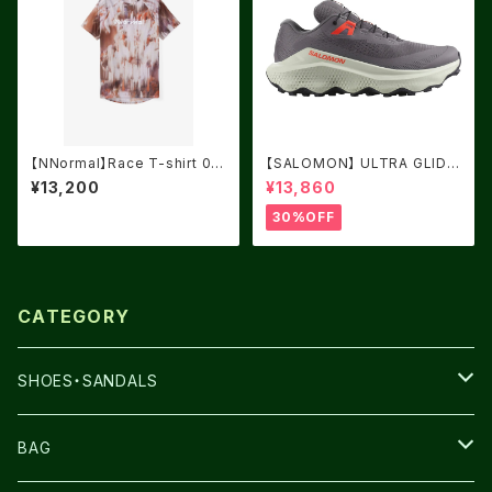
【NNormal】Race T-shirt 02
【SALOMON】 ULTRA GLIDE
Fade Print
3 Excalibur / Icicle / Neon
¥13,200
¥13,860
Flame
30%OFF
CATEGORY
SHOES・SANDALS
NNORMAL
BAG