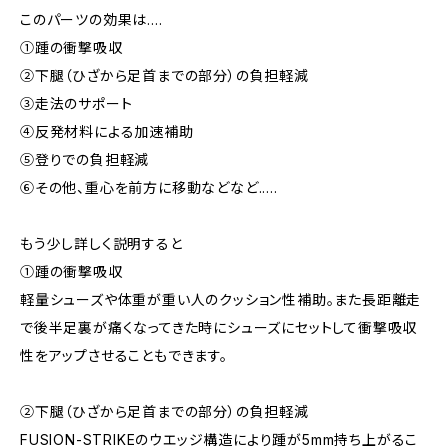
このパーツの効果は....
①踵の衝撃吸収
②下腿（ひざから足首までの部分）の負担軽減
③走法のサポート
④反発材料による加速補助
⑤登りでの負担軽減
⑥その他、重心を前方に移動などなど.....
もう少し詳しく説明すると
①踵の衝撃吸収
軽量シューズや体重が重い人のクッション性補助。また長距離走
で後半足裏が痛くなってきた時にシューズにセットして衝撃吸収
性をアップさせることもできます。
②下腿（ひざから足首までの部分）の負担軽減
FUSION-STRIKEのウエッジ構造により踵が5mm持ち上がるこ