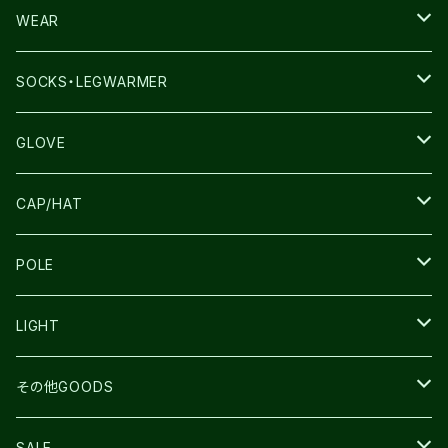
TERREX
THE NORTH FACE
WEAR
THE NORTH FACE
SALOMON
SALOMON
SOCKS・LEGWARMER
SALOMON
ULTIMATE DIRECTION
LA SPORTIVA
DRYMAX
GLOVE
LA SPORTIVA
NNormal
RUN AMOK
ULTIMATE DIRECTIN
SALOMON
CAP/HAT
TECNICA
COMPRESSPORT
NNormal
R×L
ULTIMATE DIRECTION
LA SPORTIVA
POLE
TOPO
ULTRASPIRE
R×L
COMPRESSPORT
MOUNTAIN KING
LIGHT
BEACH WALK
UNWASTED
RUN AMOK
PETZL
その他GOODS
THE NORTH FACE
NNormal
ULTRASPIRE
SNOWFOOT
SALE