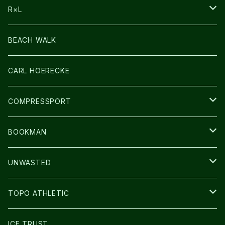
BAG
R×L
LIGHT
SOCKS・LEGWARMER
BEACH WALK
アームカバー
CARL HOERECKE
GLOVE
COMPRESSPORT
CAP/HAT
BOOKMAN
BAG
LIGHT
UNWASTED
GLOVE
TOPO ATHLETIC
SHOES
ICE TRUST