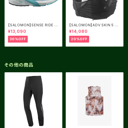
【SALOMON】SENSE RIDE 5
【SALOMON】ADV SKIN 5 BL
Women Cashmere Blue / C
ACK
¥13,090
¥14,080
arbon / Peacock Blue
30%OFF
20%OFF
その他の商品