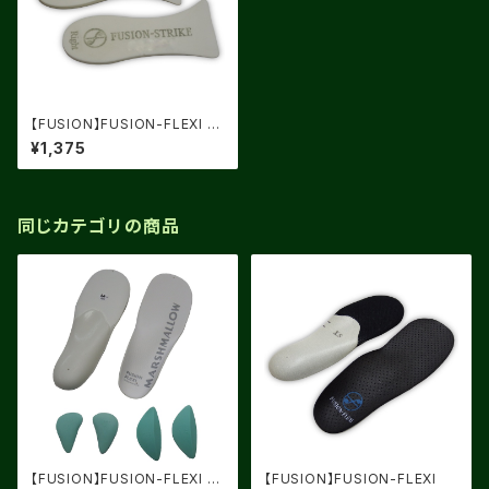
【FUSION】FUSION-FLEXI S
TRIKE
¥1,375
同じカテゴリの商品
【FUSION】FUSION-FLEXI M
【FUSION】FUSION-FLEXI