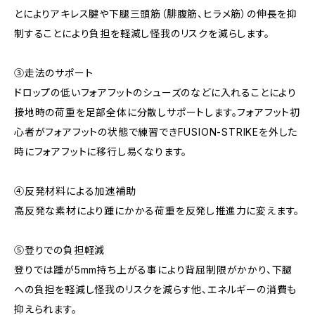
とによりアキレス腱や下腿三頭筋（腓腹筋、ヒラメ筋）の伸長を抑
制することにより負担を軽減し怪我のリスクを減らします。
③走法のサポート
ドロップの低いフォアフットのシューズのなどに入れることにより
接地時の荷重を足部全体に分散しサポートします。フォアフット初
心者がフォアフットの状態で練習できFUSION-STRIKEを外した
時にフォアフットに移行し易くなります。
④反発材料による加速補助
高反発な素材により踵にかかる荷重を反発し推進力に変えます。
⑤登りでの負担軽減
登りでは踵が5mm持ち上がる事により背屈制限がかかり、下腿
への負担を軽減し怪我のリスクを減らす他、エネルギーの消費も
抑えられます。