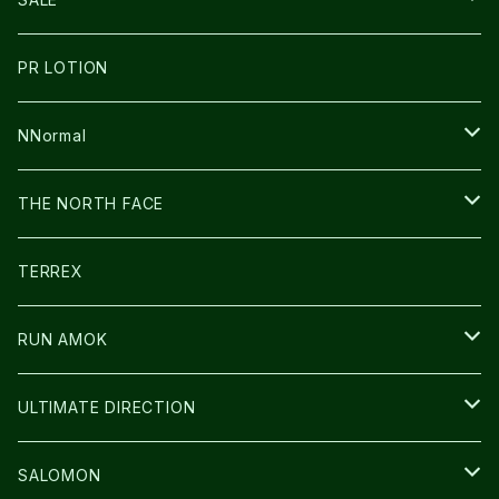
BOOKMAN
PR LOTION
SHOES
PR LOTION
FUSION
BAG
NNormal
ULTIMATE DIRECTION
WEAR
SHOES
THE NORTH FACE
CARL HOERECKE
その他GOODS
WEAR
SHOES
TERREX
ICE TRUST
CAP/HAT
WEAR
RUN AMOK
BAG
BAG
WEAR
ULTIMATE DIRECTION
GLOVE
CAP/HAT
BAG
SALOMON