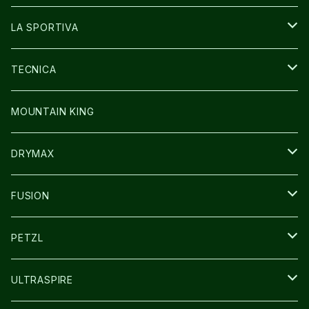
GLOVE
SHOES
LA SPORTIVA
SOCKS
BAG
SHOES
TECNICA
その他GOODS
WEAR
WEAR
SHOES
MOUNTAIN KING
GLOVE
CAP/HAT
DRYMAX
SOCKS
FUSION
その他GOODS
PETZL
HEADLAMP
ULTRASPIRE