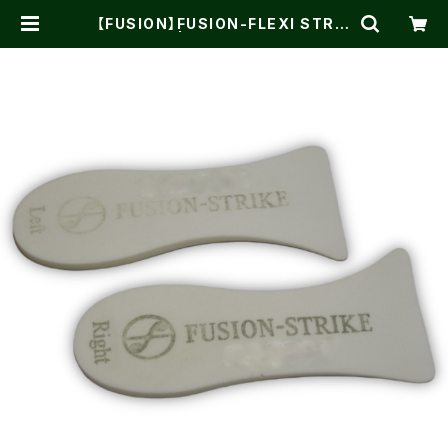
【FUSION】FUSION-FLEXI STRIK
E | One on One