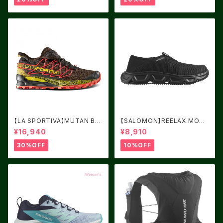
【LA SPORTIVA】MUTAN BL
【SALOMON】REELAX MOC
ACK/YELLOW サイズ：41
6.0 Black / Black / Alloy
¥16,940
¥8,910
30%OFF
10%OFF