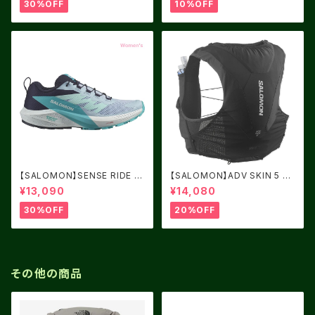
30%OFF
10%OFF
【SALOMON】SENSE RIDE 5
【SALOMON】ADV SKIN 5 BL
Women Cashmere Blue / C
ACK
¥13,090
¥14,080
arbon / Peacock Blue
30%OFF
20%OFF
その他の商品