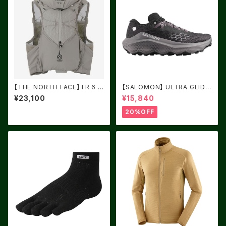
【THE NORTH FACE】TR 6 キ
【SALOMON】 ULTRA GLIDE
ュムラスクラウド
4 Black / Dark Gull Gray / S
¥23,100
¥15,840
ilver Cloud
20%OFF