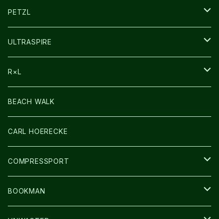
その他GOODS
PETZL
HEADLAMP
ULTRASPIRE
BAG
R×L
LIGHT
SOCKS・LEGWARMER
BEACH WALK
アームカバー
CARL HOERECKE
GLOVE
COMPRESSPORT
CAP/HAT
BOOKMAN