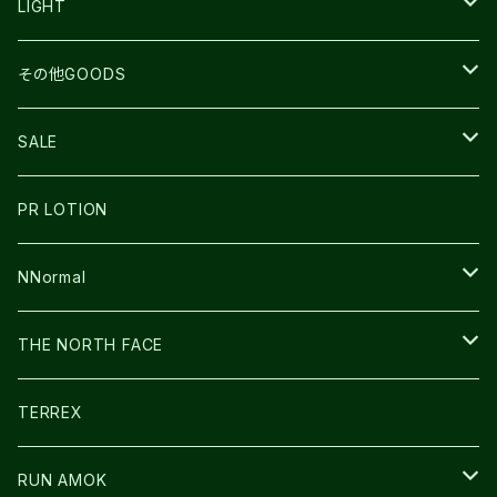
TOPO
ULTRASPIRE
R×L
COMPRESSPORT
MOUNTAIN KING
LIGHT
BEACH WALK
UNWASTED
RUN AMOK
PETZL
その他GOODS
THE NORTH FACE
NNormal
ULTRASPIRE
SNOWFOOT
SALE
BOOKMAN
PR LOTION
SHOES
PR LOTION
FUSION
BAG
NNormal
ULTIMATE DIRECTION
WEAR
SHOES
THE NORTH FACE
CARL HOERECKE
その他GOODS
WEAR
SHOES
TERREX
ICE TRUST
CAP/HAT
WEAR
RUN AMOK