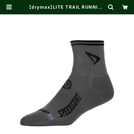
【drymax】LITE TRAIL RUNNING
1/4CREW Dark Gray/Black spe
ed goat | One on One