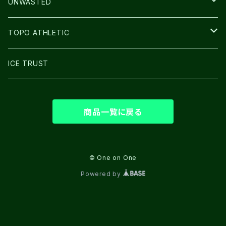
BAG
LIGHT
UNWASTED
GLOVE
TOPO ATHLETIC
SHOES
ICE TRUST
商品一覧に戻る
© One on One
Powered by