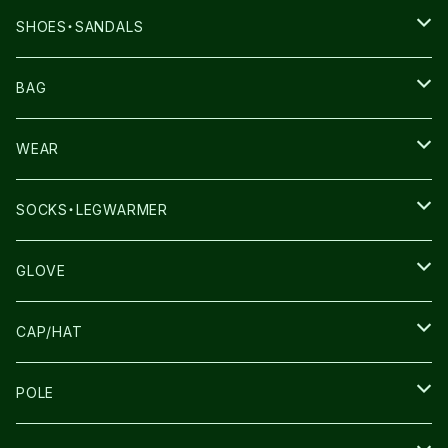
SHOES・SANDALS
NNORMAL
BAG
TERREX
THE NORTH FACE
WEAR
THE NORTH FACE
SALOMON
SALOMON
SOCKS・LEGWARMER
SALOMON
ULTIMATE DIRECTION
LA SPORTIVA
DRYMAX
GLOVE
LA SPORTIVA
NNormal
RUN AMOK
ULTIMATE DIRECTIN
SALOMON
CAP/HAT
TECNICA
COMPRESSPORT
NNormal
R×L
ULTIMATE DIRECTION
LA SPORTIVA
POLE