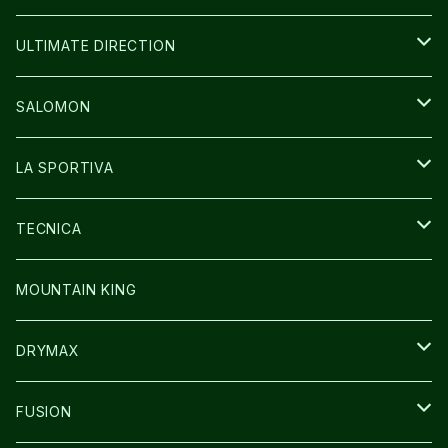
BAG
BAG
WEAR
ULTIMATE DIRECTION
GLOVE
CAP/HAT
BAG
SALOMON
GLOVE
SHOES
LA SPORTIVA
SOCKS
BAG
SHOES
TECNICA
その他GOODS
WEAR
WEAR
SHOES
MOUNTAIN KING
GLOVE
CAP/HAT
DRYMAX
SOCKS
FUSION