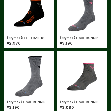
【drymax】LITE TRAIL RUNN
【drymax】TRAIL RUNNING
ING 1/4CREW Black/Foliag
CREW Dark Gray/Neon Pin
¥2,970
¥3,190
e Green/Orange speed go
k
at
【drymax】TRAIL RUNNING
【drymax】TRAIL RUNNING
CREW Dark Gray/Black
1/4CREW Dark Gray/Neon
¥3,190
¥3,080
Pink