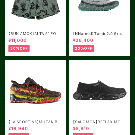
【RUN AMOK】ALTA 5" FORE
【NNormal】Tomir 2.0 Green
ST
USM8.0/UK7.5
¥11,000
¥26,400
20%OFF
20%OFF
【LA SPORTIVA】MUTAN BL
【SALOMON】REELAX MOC
ACK/YELLOW サイズ：41
6.0 Black / Black / Alloy
¥16,940
¥8,910