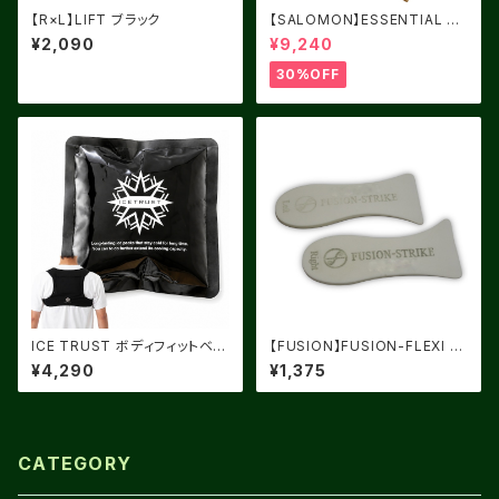
【R×L】LIFT ブラック
【SALOMON】ESSENTIAL LI
GHT WARM ANTIQUE BRO
¥2,090
¥9,240
NZE
30%OFF
ICE TRUST ボディフィットベス
【FUSION】FUSION-FLEXI S
ト
TRIKE
¥4,290
¥1,375
CATEGORY