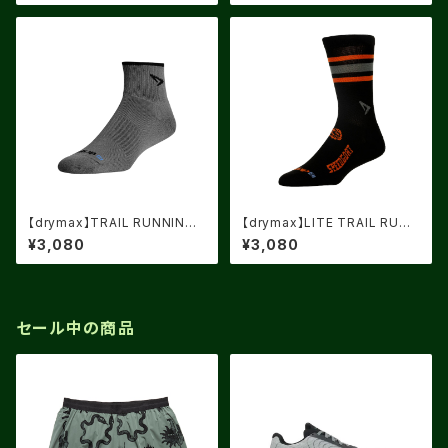
【drymax】TRAIL RUNNING
【drymax】LITE TRAIL RUNN
1/4CREW Dark Gray/Black
ING CREW Black/Foliage G
¥3,080
¥3,080
reen/Orange speed goat
セール中の商品