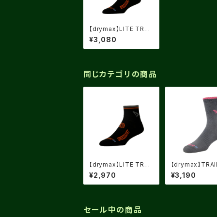
【drymax】LITE TRAI
L RUNNING CREW Bl
¥3,080
ack/Foliage Green/
Orange speed goat
同じカテゴリの商品
【drymax】LITE TRAI
【drymax】TRAI
L RUNNING 1/4CRE
NNING CREW 
¥2,970
¥3,190
W Black/Foliage Gr
Gray/Neon Pin
een/Orange speed
goat
セール中の商品