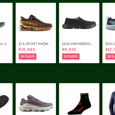
ir 2.0
【LA SPORTIVA】MUT
【SALOMON】REELAX
【SAL
/UK7.
AN BLACK/YELLOW
MOC 6.0 Black / Bla
RIDE
¥16,940
¥8,910
¥13,
サイズ：41
ck / Alloy
mere 
/ Pea
30%OFF
10%OFF
30%