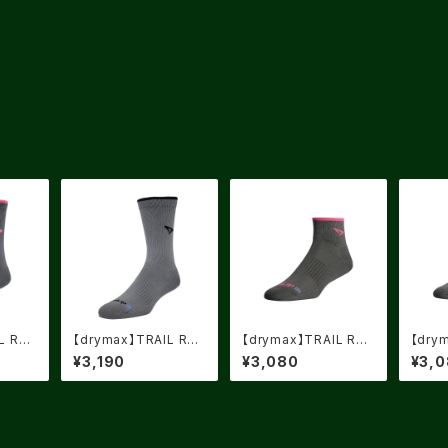
L RU
【drymax】TRAIL RU
【drymax】TRAIL RU
【dry
Dark
NNING CREW Dark
NNING 1/4CREW Dar
NNIN
¥3,190
¥3,080
¥3,
k
Gray/Black
k Gray/Neon Pink
k Gra