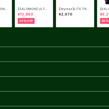
ION-F
【SALOMON】 ULTRA
【drymax】LITE TRAI
【SAL
GLIDE 3 Excalibur / I
L RUNNING 1/4CRE
TIAL
¥13,860
¥2,970
¥9,
cicle / Neon Flame
W Black/Foliage Gr
NIGH
een/Orange speed
30%OFF
30%
goat