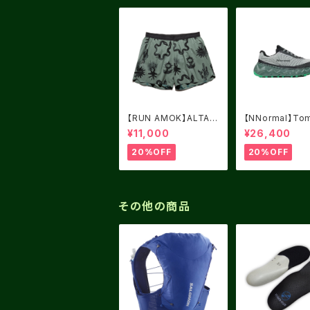
【RUN AMOK】ALTA
【NNormal】Tom
5" FOREST
Green USM8.0
¥11,000
¥26,400
5
20%OFF
20%OFF
その他の商品