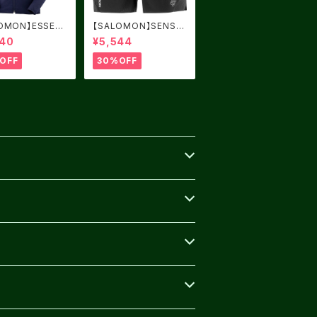
OMON】ESSEN
【SALOMON】SENSE
 LIGHT WARM
AERO 5" DEEP BLAC
240
¥5,544
T SKY
K
OFF
30%OFF