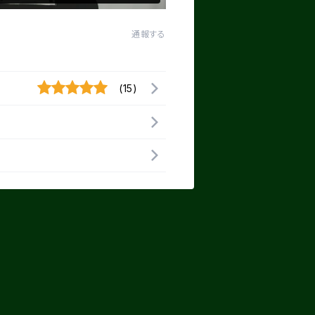
通報する
(15)