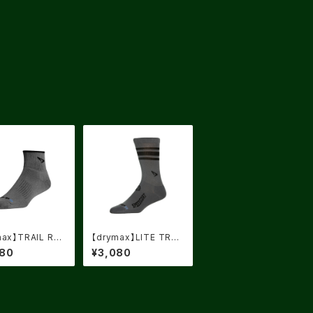
max】TRAIL RU
【drymax】LITE TRAI
G 1/4CREW Dar
L RUNNING CREW D
080
¥3,080
y/Black
ark Gray/Black spee
d goat