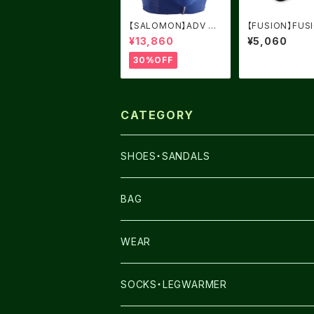
【SALOMON】ADV SK
【FUSION】FUS
IN 12 Surf The Web
LEXI
¥13,860
¥5,060
30%OFF
CATEGORY
SHOES・SANDALS
NNORMAL
BAG
TERREX
THE NORTH FACE
WEAR
THE NORTH FACE
SALOMON
SALOMON
SOCKS・LEGWARMER