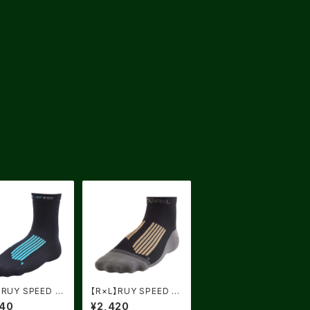
】RUY SPEED 2
【R×L】RUY SPEED 稲
ク X ライトブルー
穂ゴールド
640
¥2,420