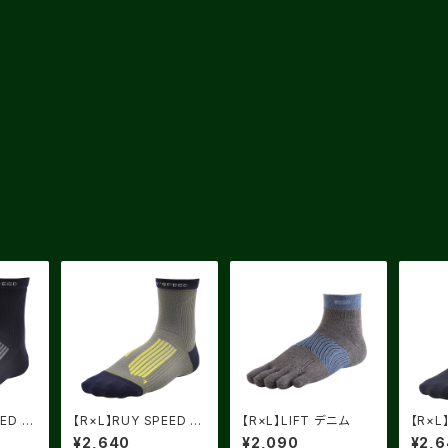
ED 2
【R×L】RUY SPEED 2
【R×L】LIFT デニム
【R×L
コール
モスグリーン X ライトイ
ブラッ
¥2,640
¥2,090
¥2,