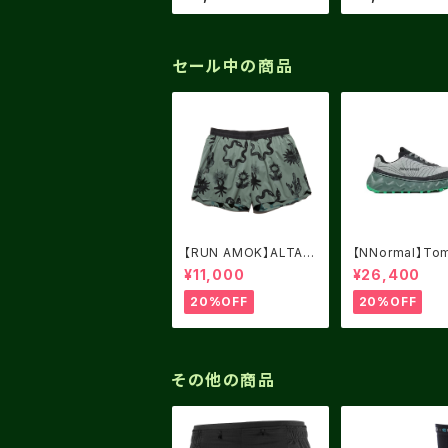
セール中の商品
【RUN AMOK】ALTA
【NNormal】Tom
5" FOREST
Green USM8.0
¥11,000
¥26,400
5
20%OFF
20%OFF
その他の商品