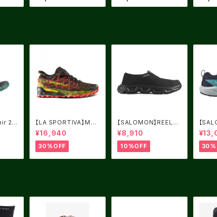
エロー
ir 2.0
【LA SPORTIVA】MUT
【SALOMON】REELAX
【SAL
/UK7.
AN BLACK/YELLOW
MOC 6.0 Black / Bla
RIDE
¥16,940
¥8,910
¥13,
サイズ：41
ck / Alloy
mere 
/ Pea
30%OFF
10%OFF
30%