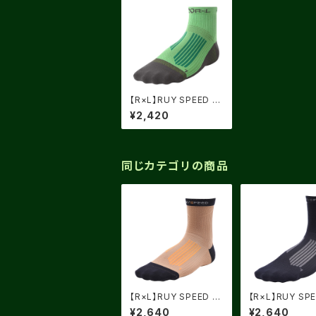
【R×L】RUY SPEED フ
ォレストグリーン×グリ
¥2,420
ーン
同じカテゴリの商品
【R×L】RUY SPEED 2
【R×L】RUY SPE
稲穂ゴールド×オレンジ
ブラック X チャ
¥2,640
¥2,640