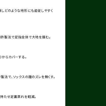
しどのような地形にも追従しやすく
特許製法で足指全体で大地を掴む。
りからカバーする。
製法で、ソックスの踵のズレを無くす。
持たせ足裏蒸れを軽減。