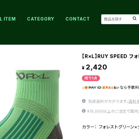
L ITEM
CATEGORY
CONTACT
【R×L】RUY SPEED
2,420
¥
残り1点
なら
手数
別途送料がかかります。
送料
¥15,000以上のご注文で国
カラー： フォレストグリーン×