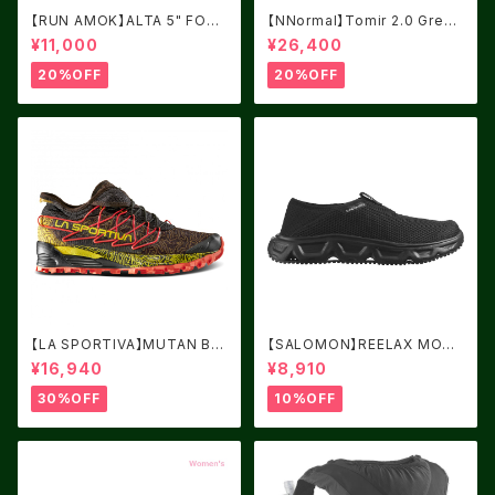
【RUN AMOK】ALTA 5" FORE
【NNormal】Tomir 2.0 Green
ST
USM8.0/UK7.5
¥11,000
¥26,400
20%OFF
20%OFF
【LA SPORTIVA】MUTAN BL
【SALOMON】REELAX MOC
ACK/YELLOW サイズ：41
6.0 Black / Black / Alloy
¥16,940
¥8,910
30%OFF
10%OFF