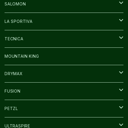
GLOVE
CAP/HAT
BAG
SALOMON
GLOVE
SHOES
LA SPORTIVA
SOCKS
BAG
SHOES
TECNICA
その他GOODS
WEAR
WEAR
SHOES
MOUNTAIN KING
GLOVE
CAP/HAT
DRYMAX
SOCKS
FUSION
その他GOODS
PETZL
HEADLAMP
ULTRASPIRE