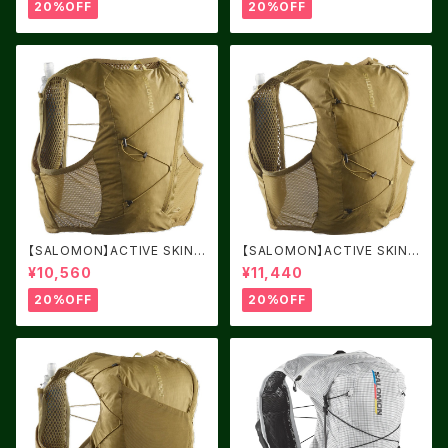
20%OFF
20%OFF
【SALOMON】ACTIVE SKIN
【SALOMON】ACTIVE SKIN
4 BRILLIANT OLIVE / Willo
8 BRILLIANT OLIVE / Willo
¥10,560
¥11,440
w
w
20%OFF
20%OFF