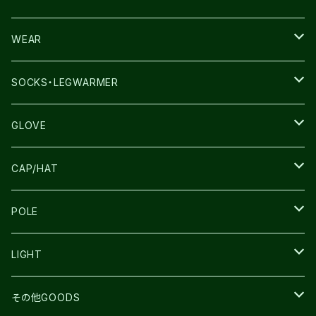
TERREX
THE NORTH FACE
WEAR
THE NORTH FACE
SALOMON
SALOMON
SOCKS・LEGWARMER
SALOMON
ULTIMATE DIRECTION
LA SPORTIVA
DRYMAX
GLOVE
LA SPORTIVA
NNormal
RUN AMOK
ULTIMATE DIRECTIN
SALOMON
CAP/HAT
TECNICA
COMPRESSPORT
NNormal
R×L
ULTIMATE DIRECTION
LA SPORTIVA
POLE
TOPO
ULTRASPIRE
R×L
COMPRESSPORT
MOUNTAIN KING
LIGHT
BEACH WALK
UNWASTED
RUN AMOK
PETZL
その他GOODS