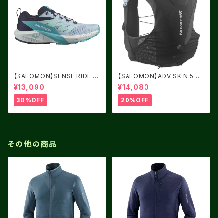
【SALOMON】SENSE RIDE 5
【SALOMON】ADV SKIN 5 BL
Women Cashmere Blue / C
ACK
¥13,090
¥14,080
arbon / Peacock Blue
30%OFF
20%OFF
その他の商品