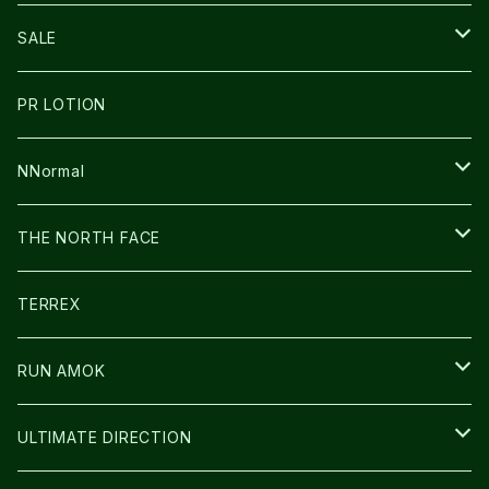
THE NORTH FACE
NNormal
ULTRASPIRE
SNOWFOOT
SALE
BOOKMAN
PR LOTION
SHOES
PR LOTION
FUSION
BAG
NNormal
ULTIMATE DIRECTION
WEAR
SHOES
THE NORTH FACE
CARL HOERECKE
その他GOODS
WEAR
SHOES
TERREX
ICE TRUST
CAP/HAT
WEAR
RUN AMOK
BAG
BAG
WEAR
ULTIMATE DIRECTION