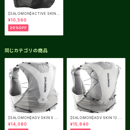
【SALOMON】ACTIVE SKIN
4 Black/Metal
¥10,560
20%OFF
同じカテゴリの商品
【SALOMON】ADV SKIN 5 AL
【SALOMON】ADV SKIN 12 A
LOY / Gray Violet
LLOY / Gray Violet
¥14,080
¥15,840