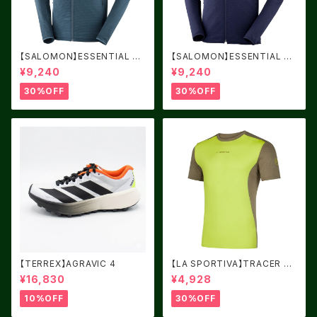
【SALOMON】ESSENTIAL LI
【SALOMON】ESSENTIAL LI
GHT WARM Midnight Navy
GHT WARM NIGHT SKY
¥9,240
¥9,240
30%OFF
30%OFF
【TERREX】AGRAVIC 4
【LA SPORTIVA】TRACER T-
SHIRT LIME PUNCH/TURT
¥16,830
¥4,928
LE
10%OFF
30%OFF