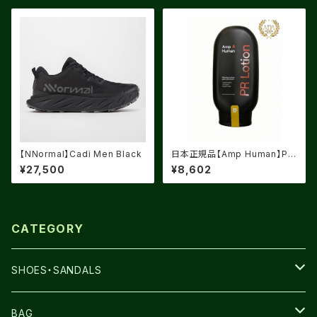
【NNormal】Cadi Men Black
日本正規品【Amp Human】PR
ローション
¥27,500
¥8,602
CATEGORY
SHOES・SANDALS
NNORMAL
BAG