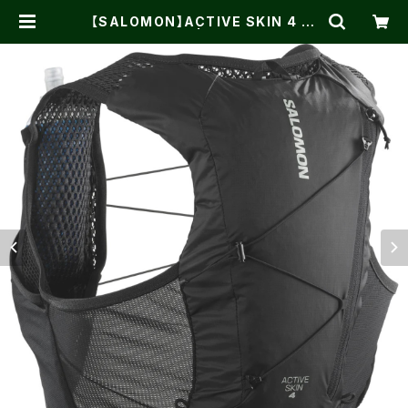
【SALOMON】ACTIVE SKIN 4 Bl
ack/Metal | One on One