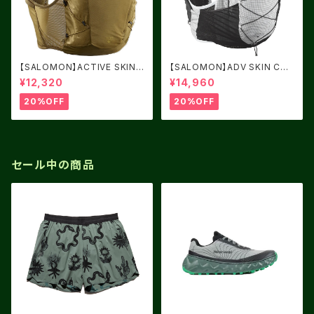
【SALOMON】ACTIVE SKIN 1
【SALOMON】ADV SKIN CRO
2 BRILLIANT OLIVE / Willo
SS SEASON RACE FLAG
¥12,320
¥14,960
w
20%OFF
20%OFF
セール中の商品