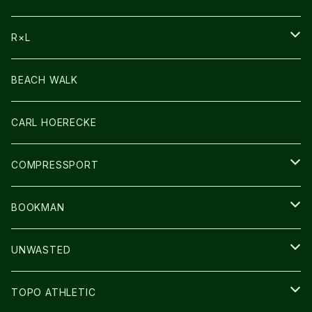
BAG
R×L
LIGHT
SOCKS・LEGWARMER
BEACH WALK
アームカバー
CARL HOERECKE
GLOVE
COMPRESSPORT
CAP/HAT
BOOKMAN
BAG
LIGHT
UNWASTED
GLOVE
TOPO ATHLETIC