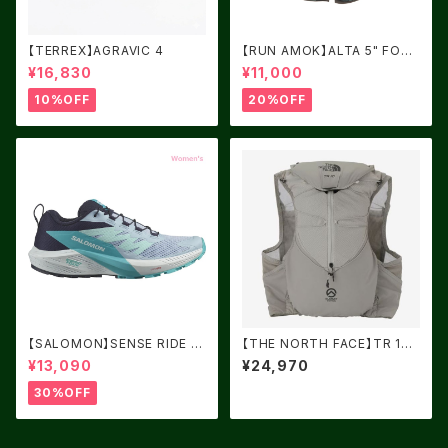
【TERREX】AGRAVIC 4
【RUN AMOK】ALTA 5" FORE
ST
¥16,830
¥11,000
10%OFF
20%OFF
【SALOMON】SENSE RIDE 5
【THE NORTH FACE】TR 10
Women Cashmere Blue / C
キュムラスクラウド
¥13,090
¥24,970
arbon / Peacock Blue
30%OFF