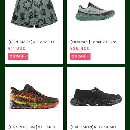
【RUN AMOK】ALTA 5" FORE
【NNormal】Tomir 2.0 Green
ST
USM8.0/UK7.5
¥11,000
¥26,400
20%OFF
20%OFF
【LA SPORTIVA】MUTAN BL
【SALOMON】REELAX MOC