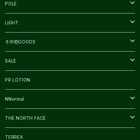
TECNICA
COMPRESSPORT
NNormal
R×L
ULTIMATE DIRECTION
LA SPORTIVA
POLE
TOPO
ULTRASPIRE
R×L
COMPRESSPORT
MOUNTAIN KING
LIGHT
BEACH WALK
UNWASTED
RUN AMOK
PETZL
その他GOODS
THE NORTH FACE
NNormal
ULTRASPIRE
SNOWFOOT
SALE
BOOKMAN
PR LOTION
SHOES
PR LOTION
FUSION
BAG
NNormal
ULTIMATE DIRECTION
WEAR
SHOES
THE NORTH FACE
CARL HOERECKE
その他GOODS
WEAR
SHOES
TERREX