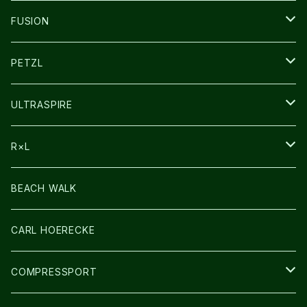
SOCKS
FUSION
その他GOODS
PETZL
HEADLAMP
ULTRASPIRE
BAG
R×L
LIGHT
SOCKS・LEGWARMER
BEACH WALK
アームカバー
CARL HOERECKE
GLOVE
COMPRESSPORT