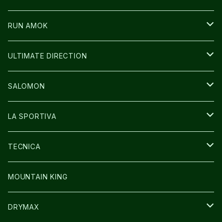
ICE TRUST
CAP/HAT
WEAR
RUN AMOK
BAG
BAG
WEAR
ULTIMATE DIRECTION
GLOVE
CAP/HAT
BAG
SALOMON
GLOVE
SHOES
LA SPORTIVA
SOCKS
BAG
SHOES
TECNICA
その他GOODS
WEAR
WEAR
SHOES
MOUNTAIN KING
GLOVE
CAP/HAT
DRYMAX