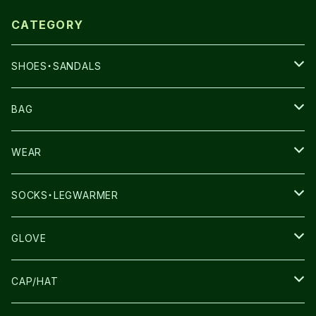
CATEGORY
SHOES・SANDALS
NNORMAL
BAG
TERREX
THE NORTH FACE
WEAR
THE NORTH FACE
SALOMON
SALOMON
SOCKS・LEGWARMER
SALOMON
ULTIMATE DIRECTION
LA SPORTIVA
DRYMAX
GLOVE
LA SPORTIVA
NNormal
RUN AMOK
ULTIMATE DIRECTIN
SALOMON
CAP/HAT