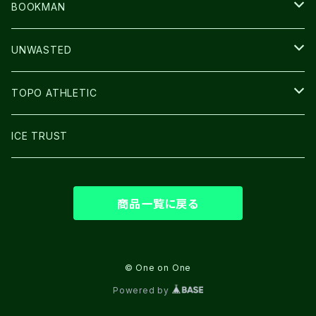
CAP/HAT
BOOKMAN
BAG
LIGHT
UNWASTED
GLOVE
TOPO ATHLETIC
SHOES
ICE TRUST
商品一覧に戻る
© One on One
Powered by