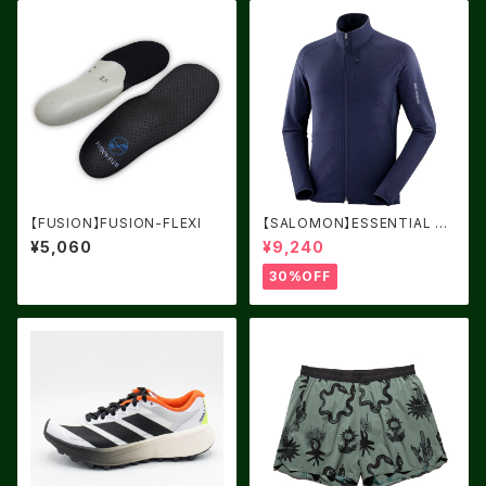
【FUSION】FUSION-FLEXI
【SALOMON】ESSENTIAL LI
GHT WARM NIGHT SKY
¥5,060
¥9,240
30%OFF