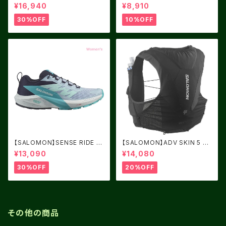
ACK/YELLOW サイズ：41
6.0 Black / Black / Alloy
¥16,940
¥8,910
30%OFF
10%OFF
【SALOMON】SENSE RIDE 5
【SALOMON】ADV SKIN 5 BL
Women Cashmere Blue / C
ACK
¥13,090
¥14,080
arbon / Peacock Blue
30%OFF
20%OFF
その他の商品