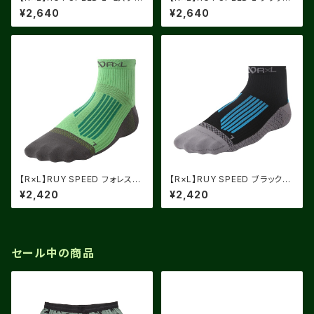
ーン X ライトイエロー
X ライトブルー
¥2,640
¥2,640
【R×L】RUY SPEED フォレスト
【R×L】RUY SPEED ブラック×
グリーン×グリーン
ブルー
¥2,420
¥2,420
セール中の商品