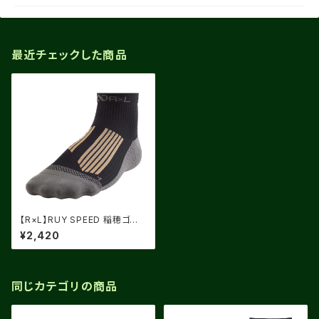
最近チェックした商品
【R×L】RUY SPEED 稲穂ゴー
ルド
¥2,420
同じカテゴリの商品