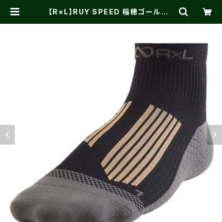
【R×L】RUY SPEED 稲穂ゴールド |
One on One