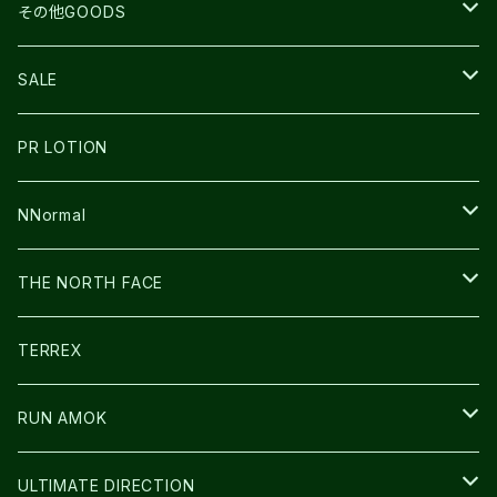
BEACH WALK
UNWASTED
RUN AMOK
PETZL
その他GOODS
THE NORTH FACE
NNormal
ULTRASPIRE
SNOWFOOT
SALE
BOOKMAN
PR LOTION
SHOES
PR LOTION
FUSION
BAG
NNormal
ULTIMATE DIRECTION
WEAR
SHOES
THE NORTH FACE
CARL HOERECKE
その他GOODS
WEAR
SHOES
TERREX
ICE TRUST
CAP/HAT
WEAR
RUN AMOK
BAG
BAG
WEAR
ULTIMATE DIRECTION