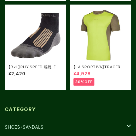
【R×L】RUY SPEED 稲穂ゴー
【LA SPORTIVA】TRACER T-
ルド
SHIRT LIME PUNCH/TURT
¥2,420
¥4,928
LE
30%OFF
CATEGORY
SHOES・SANDALS