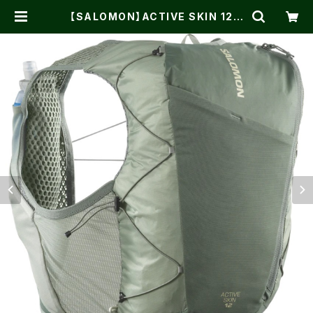
【SALOMON】ACTIVE SKIN 12 L
aurel Wreath / Lily Pad / ALOE
WASH | One on One