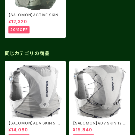
【SALOMON】ACTIVE SKIN 1
2 Laurel Wreath / Lily Pad /
¥12,320
ALOE WASH
20%OFF
同じカテゴリの商品
【SALOMON】ADV SKIN 5 AL
【SALOMON】ADV SKIN 12 A
LOY / Gray Violet
LLOY / Gray Violet
¥14,080
¥15,840