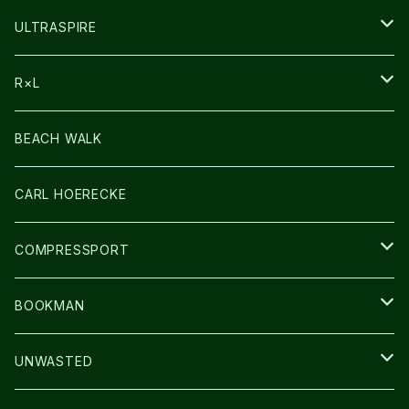
HEADLAMP
ULTRASPIRE
BAG
R×L
LIGHT
SOCKS・LEGWARMER
BEACH WALK
アームカバー
CARL HOERECKE
GLOVE
COMPRESSPORT
CAP/HAT
BOOKMAN
BAG
LIGHT
UNWASTED