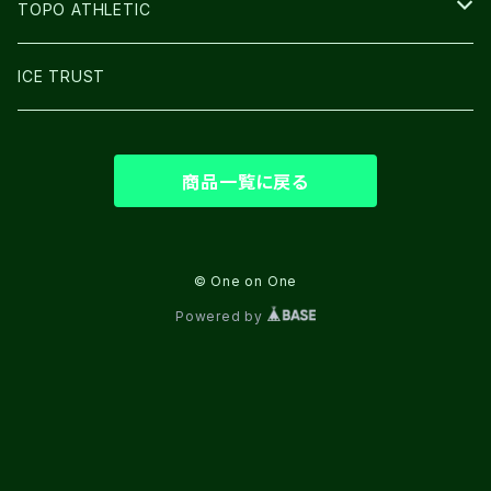
GLOVE
TOPO ATHLETIC
SHOES
ICE TRUST
商品一覧に戻る
© One on One
Powered by