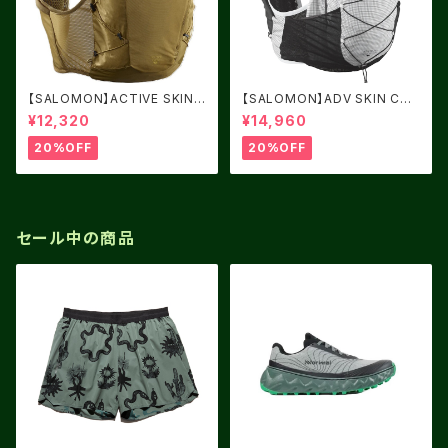
【SALOMON】ACTIVE SKIN 1
【SALOMON】ADV SKIN CRO
2 BRILLIANT OLIVE / Willo
SS SEASON RACE FLAG
¥12,320
¥14,960
w
20%OFF
20%OFF
セール中の商品