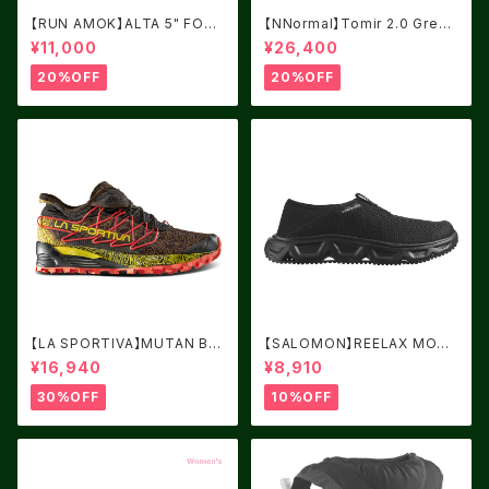
【RUN AMOK】ALTA 5" FORE
【NNormal】Tomir 2.0 Green
ST
USM8.0/UK7.5
¥11,000
¥26,400
20%OFF
20%OFF
【LA SPORTIVA】MUTAN BL
【SALOMON】REELAX MOC
ACK/YELLOW サイズ：41
6.0 Black / Black / Alloy
¥16,940
¥8,910
30%OFF
10%OFF