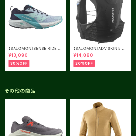
【SALOMON】SENSE RIDE 5
【SALOMON】ADV SKIN 5 BL
Women Cashmere Blue / C
ACK
¥13,090
¥14,080
arbon / Peacock Blue
30%OFF
20%OFF
その他の商品