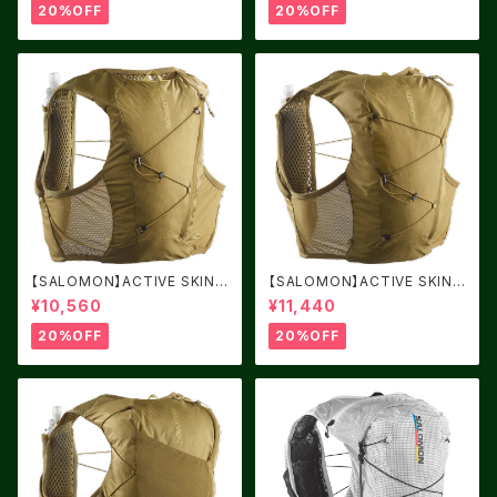
20%OFF
20%OFF
【SALOMON】ACTIVE SKIN
【SALOMON】ACTIVE SKIN
4 BRILLIANT OLIVE / Willo
8 BRILLIANT OLIVE / Willo
¥10,560
¥11,440
w
w
20%OFF
20%OFF