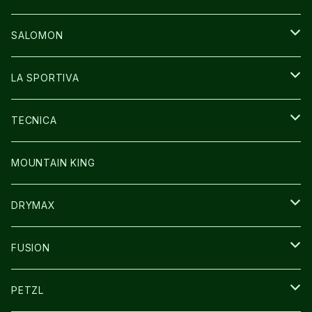
GLOVE
CAP/HAT
BAG
SALOMON
GLOVE
SHOES
LA SPORTIVA
SOCKS
BAG
SHOES
TECNICA
その他GOODS
WEAR
WEAR
SHOES
MOUNTAIN KING
GLOVE
CAP/HAT
DRYMAX
SOCKS
FUSION
その他GOODS
PETZL