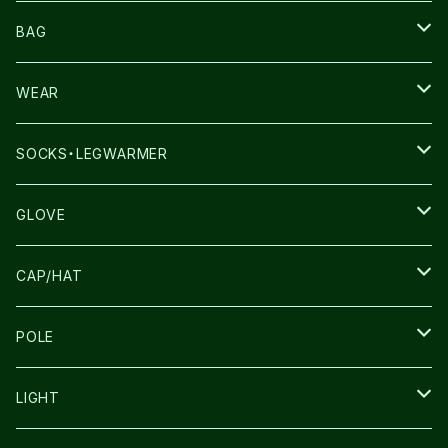
NNORMAL
BAG
TERREX
THE NORTH FACE
WEAR
THE NORTH FACE
SALOMON
SALOMON
SOCKS・LEGWARMER
SALOMON
ULTIMATE DIRECTION
LA SPORTIVA
DRYMAX
GLOVE
LA SPORTIVA
NNormal
RUN AMOK
ULTIMATE DIRECTIN
SALOMON
CAP/HAT
TECNICA
COMPRESSPORT
NNormal
R×L
ULTIMATE DIRECTION
LA SPORTIVA
POLE
TOPO
ULTRASPIRE
R×L
COMPRESSPORT
MOUNTAIN KING
LIGHT