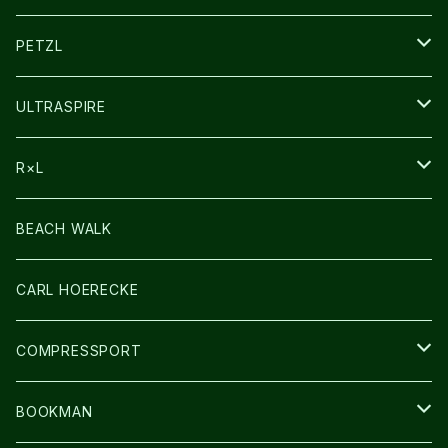
その他GOODS
PETZL
HEADLAMP
ULTRASPIRE
BAG
R×L
LIGHT
SOCKS・LEGWARMER
BEACH WALK
アームカバー
CARL HOERECKE
GLOVE
COMPRESSPORT
CAP/HAT
BOOKMAN