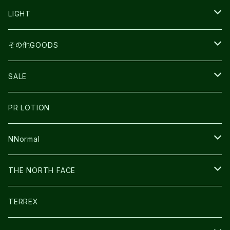
TOPO
ULTRASPIRE
R×L
COMPRESSPORT
MOUNTAIN KING
LIGHT
BEACH WALK
UNWASTED
RUN AMOK
PETZL
その他GOODS
THE NORTH FACE
NNormal
ULTRASPIRE
SNOWFOOT
SALE
BOOKMAN
PR LOTION
SHOES
PR LOTION
FUSION
BAG
NNormal
ULTIMATE DIRECTION
WEAR
SHOES
THE NORTH FACE
CARL HOERECKE
その他GOODS
WEAR
SHOES
TERREX