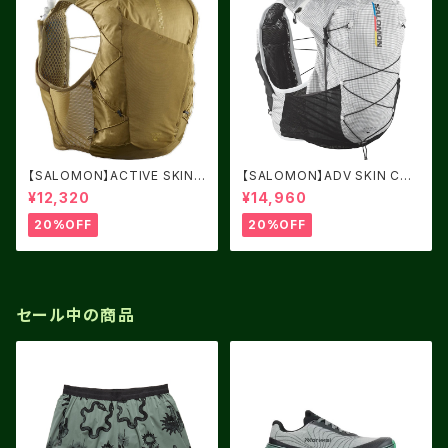
【SALOMON】ACTIVE SKIN 1
【SALOMON】ADV SKIN CRO
2 BRILLIANT OLIVE / Willo
SS SEASON RACE FLAG
¥12,320
¥14,960
w
20%OFF
20%OFF
セール中の商品