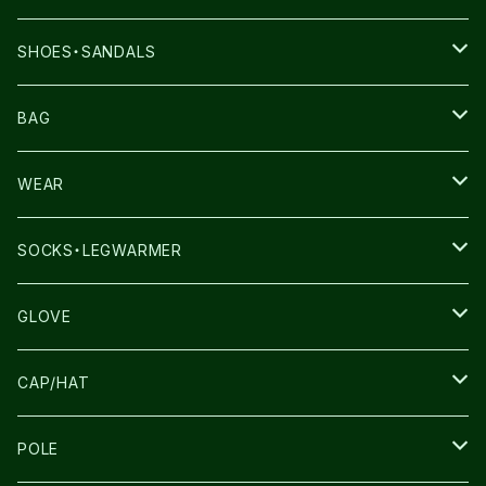
SHOES・SANDALS
NNORMAL
BAG
TERREX
THE NORTH FACE
WEAR
THE NORTH FACE
SALOMON
SALOMON
SOCKS・LEGWARMER
SALOMON
ULTIMATE DIRECTION
LA SPORTIVA
DRYMAX
GLOVE
LA SPORTIVA
NNormal
RUN AMOK
ULTIMATE DIRECTIN
SALOMON
CAP/HAT
TECNICA
COMPRESSPORT
NNormal
R×L
ULTIMATE DIRECTION
LA SPORTIVA
POLE