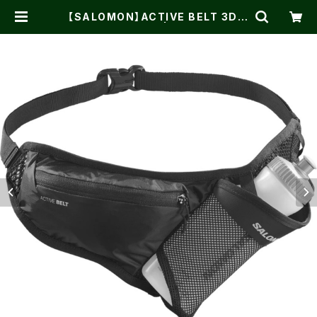
【SALOMON】ACTIVE BELT 3D B
OTTLE BLACK | One on One