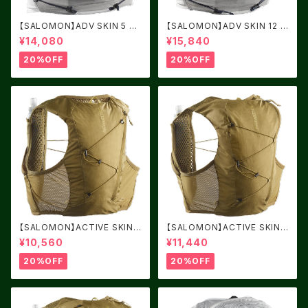
【SALOMON】ADV SKIN 5 AL
【SALOMON】ADV SKIN 12 A
LOY / Gray Violet
LLOY / Gray Violet
¥14,080
¥15,840
20%OFF
20%OFF
【SALOMON】ACTIVE SKIN
【SALOMON】ACTIVE SKIN
4 BRILLIANT OLIVE / Willo
8 BRILLIANT OLIVE / Willo
¥10,560
¥11,440
w
w
20%OFF
20%OFF