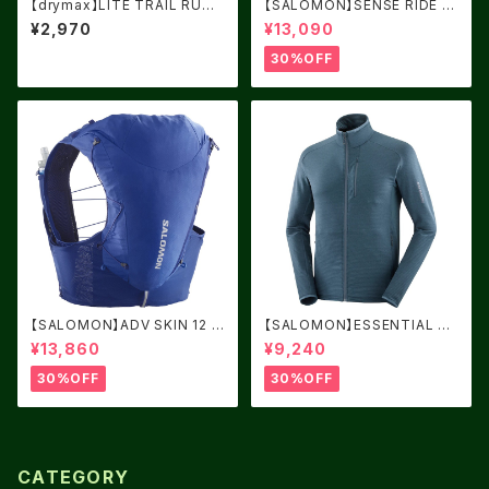
【drymax】LITE TRAIL RUNN
【SALOMON】SENSE RIDE 5
ING 1/4CREW Black/Foliag
Black / Bay / Cherry Tomat
¥2,970
¥13,090
e Green/Orange speed go
o
at
30%OFF
【SALOMON】ADV SKIN 12 S
【SALOMON】ESSENTIAL LI
urf The Web
GHT WARM Midnight Navy
¥13,860
¥9,240
30%OFF
30%OFF
CATEGORY