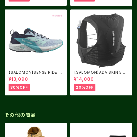
【SALOMON】SENSE RIDE 5
【SALOMON】ADV SKIN 5 BL
Women Cashmere Blue / C
ACK
¥13,090
¥14,080
arbon / Peacock Blue
30%OFF
20%OFF
その他の商品