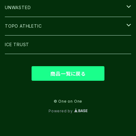
BAG
LIGHT
UNWASTED
GLOVE
TOPO ATHLETIC
SHOES
ICE TRUST
商品一覧に戻る
© One on One
Powered by