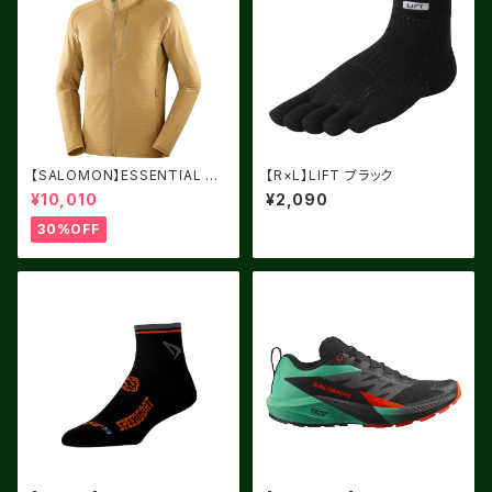
【SALOMON】ESSENTIAL LI
【R×L】LIFT ブラック
GHT WARM フード付 ANTIQ
¥10,010
¥2,090
UE BRONZE
30%OFF