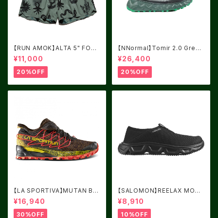
【RUN AMOK】ALTA 5" FORE
【NNormal】Tomir 2.0 Green
ST
USM8.0/UK7.5
¥11,000
¥26,400
20%OFF
20%OFF
【LA SPORTIVA】MUTAN BL
【SALOMON】REELAX MOC
ACK/YELLOW サイズ：41
6.0 Black / Black / Alloy
¥16,940
¥8,910
30%OFF
10%OFF