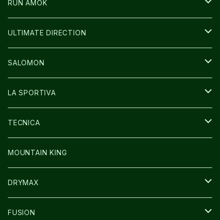
ICE TRUST
CAP/HAT
WEAR
RUN AMOK
BAG
BAG
WEAR
ULTIMATE DIRECTION
GLOVE
CAP/HAT
BAG
SALOMON
GLOVE
SHOES
LA SPORTIVA
SOCKS
BAG
SHOES
TECNICA
その他GOODS
WEAR
WEAR
SHOES
MOUNTAIN KING
GLOVE
CAP/HAT
DRYMAX
SOCKS
FUSION