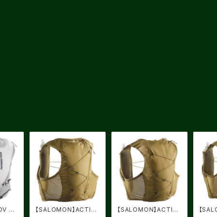
DV SK
【SALOMON】ACTIVE
【SALOMON】ACTIVE
【SAL
Gray
SKIN 4 BRILLIANT O
SKIN 8 BRILLIANT O
SKIN 