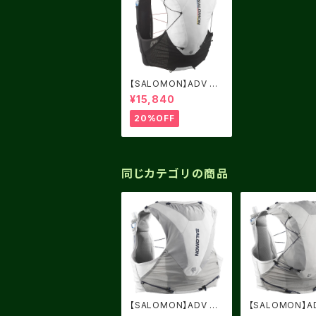
【SALOMON】ADV SK
IN 12 RACE FLAG
¥15,840
20%OFF
同じカテゴリの商品
【SALOMON】ADV SK
【SALOMON】A
IN 5 ALLOY / Gray Vi
IN 12 ALLOY / 