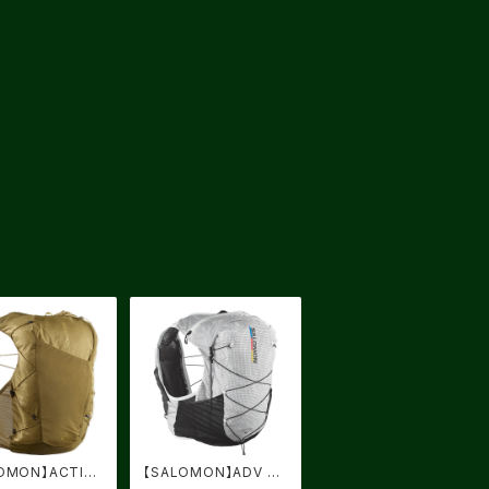
OMON】ACTIVE
【SALOMON】ADV SK
12 BRILLIANT
IN CROSS SEASON