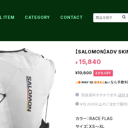
L ITEM
CATEGORY
CONTACT
【SALOMON】ADV SKIN
15,840
¥
¥19,800
20%OFF
なら
手数
別途送料がかかります。
送料
¥15,000以上のご注文で国
カラー：RACE FLAG
サイズ：XS～XL